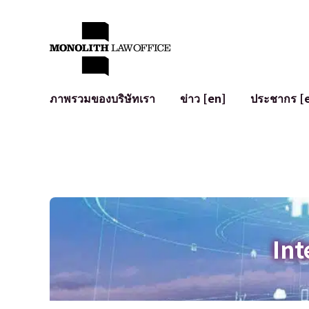
ภาพรวมของบริษัทเรา
ข่าว [en]
ประชากร [
คำทักทายจากทนายความผู้จัดการ
กฎหมายทั่วไปสำหรับบริษัท
IT
ผลกระทบทางสังคมและการมีส่วนร่วมของชุมชน [en]
การจัดทำและตรวจทานสัญญา
การพัฒนาร
พันธมิตรระดับโลก [en]
M&A
เงื่อนไขการ
การเข้าถึง
การเสนอขายหุ้น IPO ในญี่ปุ่น
สินทรัพย์คร
การป้องกันข้อมูลส่วนบุคคล
AI (ChatGPT
การตรวจสอบโฆษณา
อาชญากรรม
Int