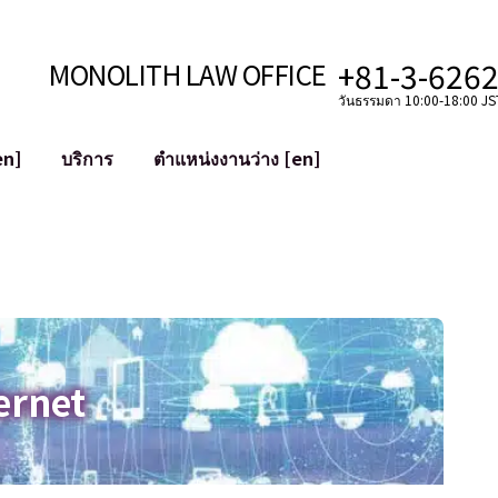
+81-3-626
MONOLITH LAW OFFICE
วันธรรมดา 10:00-18:00 JST
en]
บริการ
ตำแหน่งงานว่าง [en]
อินเทอร์เน็ต
ะบบ
การสนับสนุนทางกฎหมายสำหรับ YouT
ใช้งาน
การสนับสนุนทางกฎหมายสำหรับ VTub
ิปโตและบล็อกเชน
การควบรวมและซื้อกิจการบัญชีโซเชียลม
 ฯลฯ)
การบรรเทาความเสียหายต่อชื่อเสียง
ไซเบอร์
การระบุตัวตนของคำกล่าวหาที่เป็นการใส
ernet