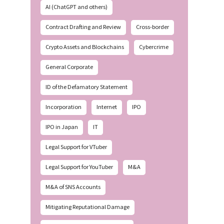
AI (ChatGPT and others)
Contract Drafting and Review
Cross-border
Crypto Assets and Blockchains
Cybercrime
General Corporate
ID of the Defamatory Statement
Incorporation
Internet
IPO
IPO in Japan
IT
Legal Support for VTuber
Legal Support for YouTuber
M&A
M&A of SNS Accounts
Mitigating Reputational Damage