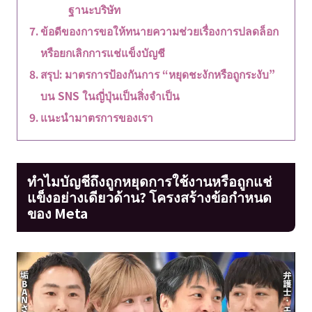
ฐานะบริษัท
ข้อดีของการขอให้ทนายความช่วยเรื่องการปลดล็อก
หรือยกเลิกการแช่แข็งบัญชี
สรุป: มาตรการป้องกันการ “หยุดชะงักหรือถูกระงับ”
บน SNS ในญี่ปุ่นเป็นสิ่งจำเป็น
แนะนำมาตรการของเรา
ทำไมบัญชีถึงถูกหยุดการใช้งานหรือถูกแช่
แข็งอย่างเดียวด้าน? โครงสร้างข้อกำหนด
ของ Meta