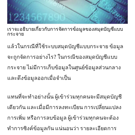
เราจะอธิบายเกี่ยวกับการจัดการข้อมูลของสมุดบัญชีแบบ
กระจาย
แล้วในกรณีที่ใช้ระบบสมุดบัญชีแบบกระจาย ข้อมูล
จะถูกจัดการอย่างไร? ในกรณีของสมุดบัญชีแบบ
กระจาย ไม่มีการเก็บข้อมูลในศูนย์ข้อมูลส่วนกลาง
และดึงข้อมูลออกเมื่อจำเป็น
แทนที่จะทำอย่างนั้น ผู้เข้าร่วมทุกคนจะมีสมุดบัญชี
เดียวกัน และเมื่อมีการลงทะเบียน การเปลี่ยนแปลง
การเพิ่ม หรือการลบข้อมูล ผู้เข้าร่วมทุกคนจะต้อง
ทำการซิงค์ข้อมูลกัน แน่นอนว่า รายละเอียดการ