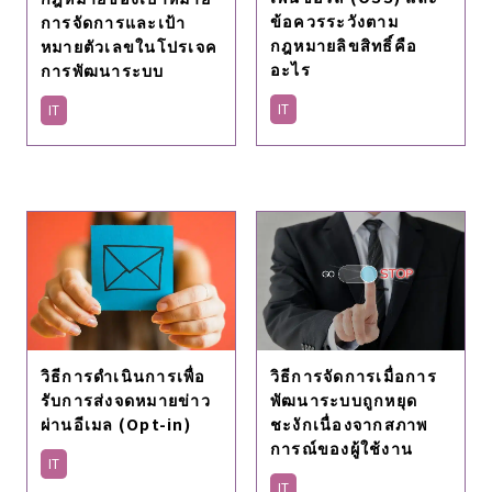
ข้อควรระวังตาม
การจัดการและเป้า
กฎหมายลิขสิทธิ์คือ
หมายตัวเลขในโปรเจค
อะไร
การพัฒนาระบบ
IT
IT
วิธีการดำเนินการเพื่อ
วิธีการจัดการเมื่อการ
รับการส่งจดหมายข่าว
พัฒนาระบบถูกหยุด
ผ่านอีเมล (Opt-in)
ชะงักเนื่องจากสภาพ
การณ์ของผู้ใช้งาน
IT
IT