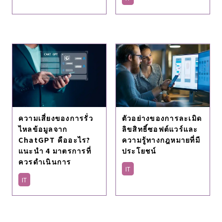
ความเสี่ยงของการรั่ว
ตัวอย่างของการละเมิด
ไหลข้อมูลจาก
ลิขสิทธิ์ซอฟต์แวร์และ
ChatGPT คืออะไร?
ความรู้ทางกฎหมายที่มี
แนะนํา 4 มาตรการที่
ประโยชน์
ควรดําเนินการ
IT
IT