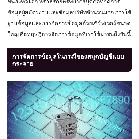
ขนส่งทั่วโลก หรือธุรกิจทรัพยากรบุคคลที่จัดการ
ข้อมูลผู้สมัครงานและข้อมูลบริษัทจำนวนมาก การใช้
ฐานข้อมูลและการจัดการข้อมูลด้วยเซิร์ฟเวอร์ขนาด
ใหญ่ คือทฤษฎีการจัดการข้อมูลที่เราใช้มาจนถึงวันนี้
การจัดการข้อมูลในกรณีของสมุดบัญชีแบบ
กระจาย