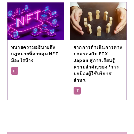
ทนายความอธิบายถึง
จากการดําเนินการทาง
กฎหมายที่ควบคุม NFT
ปกครองกับ FTX
มีอะไรบ้าง
Japan สู่การเรียนรู้
ความสําคัญของ 'การ
IT
ปกป้องผู้ใช้บริการ'
สําหร.
IT