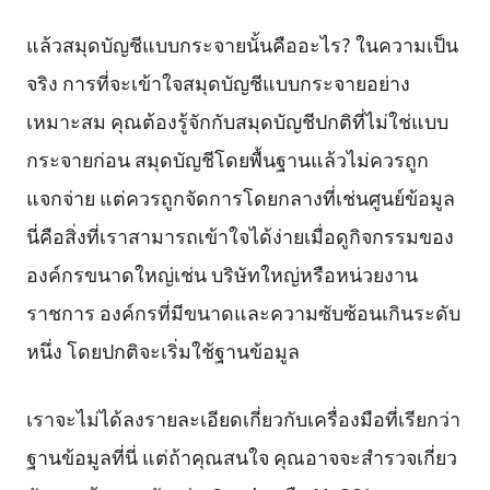
แล้วสมุดบัญชีแบบกระจายนั้นคืออะไร? ในความเป็น
จริง การที่จะเข้าใจสมุดบัญชีแบบกระจายอย่าง
เหมาะสม คุณต้องรู้จักกับสมุดบัญชีปกติที่ไม่ใช่แบบ
กระจายก่อน สมุดบัญชีโดยพื้นฐานแล้วไม่ควรถูก
แจกจ่าย แต่ควรถูกจัดการโดยกลางที่เช่นศูนย์ข้อมูล
นี่คือสิ่งที่เราสามารถเข้าใจได้ง่ายเมื่อดูกิจกรรมของ
องค์กรขนาดใหญ่เช่น บริษัทใหญ่หรือหน่วยงาน
ราชการ องค์กรที่มีขนาดและความซับซ้อนเกินระดับ
หนึ่ง โดยปกติจะเริ่มใช้ฐานข้อมูล
เราจะไม่ได้ลงรายละเอียดเกี่ยวกับเครื่องมือที่เรียกว่า
ฐานข้อมูลที่นี่ แต่ถ้าคุณสนใจ คุณอาจจะสำรวจเกี่ยว