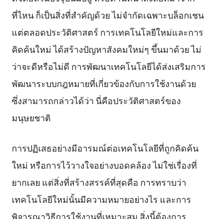
ที่ไหน ก็เป็นสิ่งที่สำคัญด้วย ไม่จำกัดเฉพาะบล็อกเชน
แต่ตลอดประวัติศาสตร์ การเทคโนโลยีใหม่และการ
คิดค้นใหม่ ได้สร้างปัญหาสังคมใหม่ๆ ขึ้นมาด้วย ไม่
ว่าจะดีหรือไม่ดี การพัฒนาเทคโนโลยีได้ส่งเสริมการ
พัฒนาระบบกฎหมายที่เกี่ยวข้องกับการใช้งานด้วย
ซึ่งสามารถกล่าวได้ว่า นี่คือประวัติศาสตร์ของ
มนุษยชาติ
การปฏิเสธอย่างมีอารมณ์ต่อเทคโนโลยีที่ถูกคิดค้น
ใหม่ หรือการไว้วางใจอย่างบอดคล้อง ไม่ใช่เรื่องที่
ยากเลย แต่สิ่งที่สร้างสรรค์ที่สุดคือ การทราบว่า
เทคโนโลยีใหม่นั้นมีความหมายอย่างไร และการ
พิจารณาวิธีการใช้งานที่เหมาะสม สิ่งนี้ต้องการ