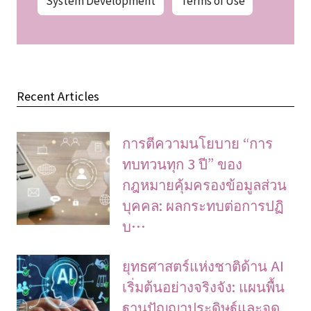
System Development
Terms of Use
Recent Articles
การตีความนโยบาย “การ
ทบทวนทุก 3 ปี” ของ
กฎหมายคุ้มครองข้อมูลส่วน
บุคคล: ผลกระทบต่อการปฏิ
บ…
ยุทธศาสตร์แห่งชาติด้าน AI
เริ่มต้นอย่างจริงจัง: แผนพื้น
ฐานปัญญาประดิษฐ์และจุด