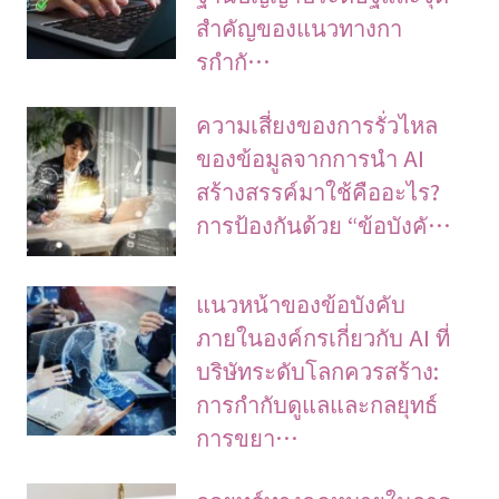
สำคัญของแนวทางกา
รกำกั…
ความเสี่ยงของการรั่วไหล
ของข้อมูลจากการนำ AI
สร้างสรรค์มาใช้คืออะไร?
การป้องกันด้วย “ข้อบังคั…
แนวหน้าของข้อบังคับ
ภายในองค์กรเกี่ยวกับ AI ที่
บริษัทระดับโลกควรสร้าง:
การกำกับดูแลและกลยุทธ์
การขยา…