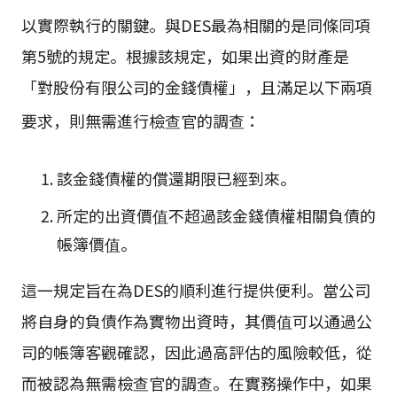
以實際執行的關鍵
。與DES最為相關的是同條同項
第5號的規定。根據該規定，如果出資的財產是
「對股份有限公司的金錢債權」，且滿足以下兩項
要求，則無需進行檢查官的調查
：
該金錢債權的償還期限已經到來。
所定的出資價值不超過該金錢債權相關負債的
帳簿價值。
這一規定旨在為DES的順利進行提供便利。當公司
將自身的負債作為實物出資時，其價值可以通過公
司的帳簿客觀確認，因此過高評估的風險較低，從
而被認為無需檢查官的調查。在實務操作中，如果