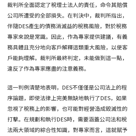
裁判所全面認定了稅理士法人的責任，命令其賠償
公司所遭受的全部損失。在判決中，裁判所指出，
伴隨DES產生的債務消滅益的稅務風險，對於稅務
專家來說是常識。因此，作為專家提供建議，有義
務具體且充分地向客戶解釋這類重大風險，以便客
戶能夠理解。裁判所最終判定，未能做到這一點，
違反了作為專家應盡的注意義務。
這一判例清楚地表明，DES不僅僅是公司法上的程
序論題，即使法律上完美無缺地執行了DES，如果
忽視了稅務上的影響，也可能對經營造成毀滅性的
打擊。在規劃和執行DES時，需要涵蓋公司法和稅
法兩大領域的綜合性知識，對專家而言，這就賦予