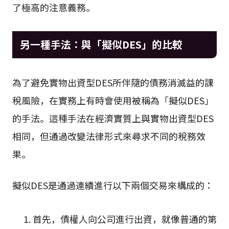
了極高的注意義務。
另一種手法：與「擬似DES」的比較
為了避免實物出資型DES所伴隨的債務消滅益的課
稅風險，在實務上有時會使用被稱為「擬似DES」
的手法。這種手法在經濟實質上與實物出資型DES
相同，但通過改變法律形式來尋求不同的稅務效
果。
擬似DES是通過連續進行以下兩個交易來構成的：
首先，債權人向公司進行出資，就像普通的第