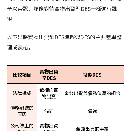
予以否認，並像對待實物出資型DES一樣進行課
稅。
以下是將實物出資型DES與擬似DES的主要差異整
理成表格。
實物出資
比較項目
擬似DES
型DES
債權的實
法律構成
金錢出資與債務償還的組合
物出資
債務消滅的
混同
償還
原因
公司法上的
實物出資
金錢出資的手續