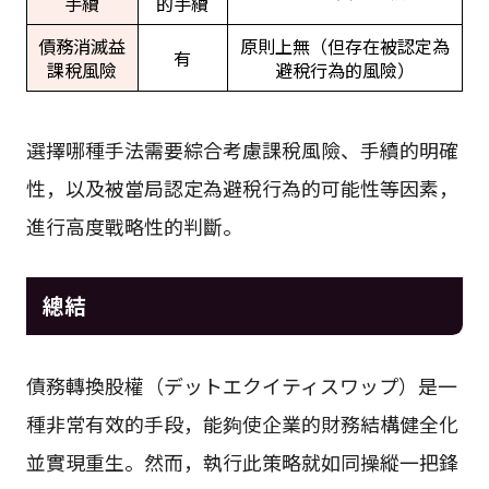
手續
的手續
債務消滅益
原則上無（但存在被認定為
有
課稅風險
避稅行為的風險）
選擇哪種手法需要綜合考慮課稅風險、手續的明確
性，以及被當局認定為避稅行為的可能性等因素，
進行高度戰略性的判斷。
總結
債務轉換股權（デットエクイティスワップ）是一
種非常有效的手段，能夠使企業的財務結構健全化
並實現重生。然而，執行此策略就如同操縱一把鋒