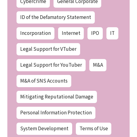
Cybercrime
General Corporate
ID of the Defamatory Statement
Incorporation
Internet
IPO
IT
Legal Support for VTuber
Legal Support for YouTuber
M&A
M&A of SNS Accounts
Mitigating Reputational Damage
Personal Information Protection
System Development
Terms of Use