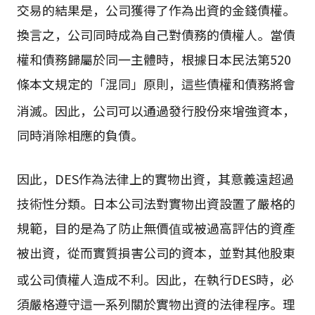
交易的結果是，公司獲得了作為出資的金錢債權。
換言之，公司同時成為自己對債務的債權人。當債
權和債務歸屬於同一主體時，根據日本民法第520
條本文規定的「混同」原則，這些債權和債務將會
消滅
。因此，公司可以通過發行股份來增強資本，
同時消除相應的負債。
因此，DES作為法律上的實物出資，其意義遠超過
技術性分類。日本公司法對實物出資設置了嚴格的
規範，目的是為了防止無價值或被過高評估的資產
被出資，從而實質損害公司的資本，並對其他股東
或公司債權人造成不利
。因此，在執行DES時，必
須嚴格遵守這一系列關於實物出資的法律程序。理