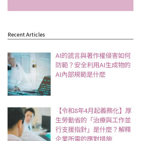
Recent Articles
AI的謊言與著作權侵害如何
防範？安全利用AI生成物的
AI內部規範是什麼
【令和8年4月起義務化】厚
生勞動省的「治療與工作並
行支援指針」是什麼？解釋
企業所需的應對措施