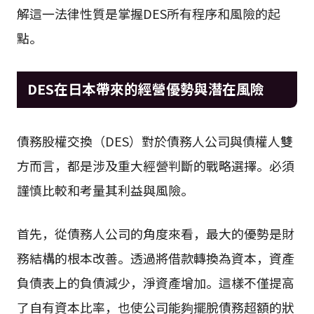
解這一法律性質是掌握DES所有程序和風險的起
點。
DES在日本帶來的經營優勢與潛在風險
債務股權交換（DES）對於債務人公司與債權人雙
方而言，都是涉及重大經營判斷的戰略選擇。必須
謹慎比較和考量其利益與風險。
首先，從債務人公司的角度來看，最大的優勢是財
務結構的根本改善。透過將借款轉換為資本，資產
負債表上的負債減少，淨資產增加。這樣不僅提高
了自有資本比率，也使公司能夠擺脫債務超額的狀