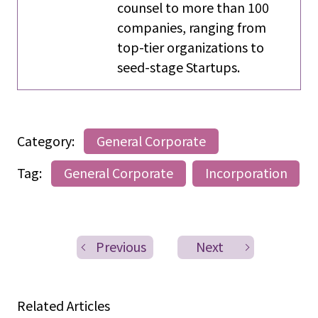
counsel to more than 100
companies, ranging from
top-tier organizations to
seed-stage Startups.
Category:
General Corporate
Tag:
General Corporate
Incorporation
Previous
Next
Related Articles