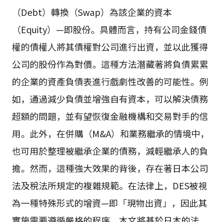
（Debt）轉換（Swap）為該企業的資本
（Equity）—即股份。具體而言，持有公司金錢債
權的債權人將其債權對公司進行出資，並以此獲得
公司的股份作為對價。這種方法潛藏著將負債累累
的企業的資產負債表進行戲劇性改善的可能性。例
如，通過減少負債並增強自有資本，可以解決債務
超額的問題，並有望恢復金融機構和交易對手的信
用。此外，在併購（M&A）和業務繼承的情境中，
也可用於整理被繼承企業的債務，減輕繼承人的負
擔。然而，這種強大效果的背後，存在著日本公司
法及稅法所規定的複雜規範。在法律上，DES被視
為一種特殊形式的增資—即「現物出資」，因此其
實施需要遵循嚴格的程序。本文將基於日本的法