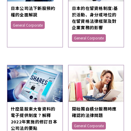
日本公司法下新股預約
日本的在留資格制度:基
權的全面解說
於活動、身分或地位的
在留資格法律框架及對
General Corporate
企業實務的影響
General Corporate
什麼是股東大會資料的
開始獨自積分服務時應
電子提供制度？解釋
確認的法律問題
2022年實施的修訂日本
General Corporate
公司法的要點