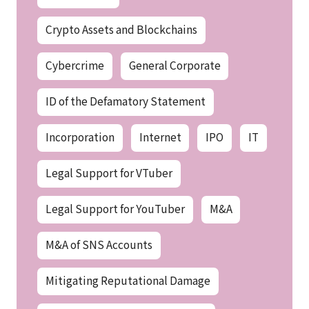
Crypto Assets and Blockchains
Cybercrime
General Corporate
ID of the Defamatory Statement
Incorporation
Internet
IPO
IT
Legal Support for VTuber
Legal Support for YouTuber
M&A
M&A of SNS Accounts
Mitigating Reputational Damage