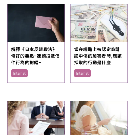
解釋《日本反跟蹤法》
當在網路上被認定為誹
修訂的要點~連續投遞信
謗中傷的加害者時,應該
件行為的對錯~
採取的行動是什麼
Internet
Internet