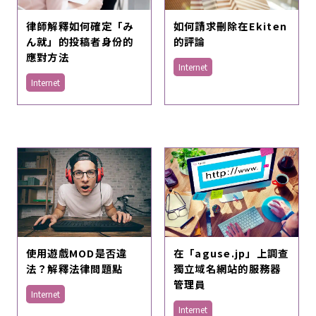
律師解釋如何確定「み
如何請求刪除在Ekiten
ん就」的投稿者身份的
的評論
應對方法
Internet
Internet
使用遊戲MOD是否違
在「aguse.jp」上調查
法？解釋法律問題點
獨立域名網站的服務器
管理員
Internet
Internet