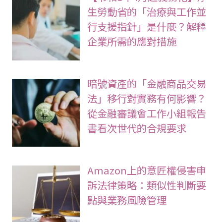
生勞動省的「治療與工作並
行支援指針」是什麼？解釋
企業所需的應對措施
暗號資產的「金融商品交易
法」移行對實務有何影響？
從金融審議會工作小組報告
書看次世代的合規要求
Amazon上的意匠權侵害申
訴法律策略：類似性判斷要
點與業務風險管理