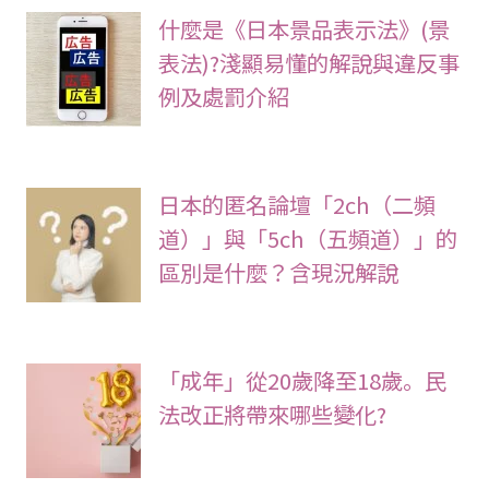
什麼是《日本景品表示法》(景
表法)?淺顯易懂的解說與違反事
例及處罰介紹
日本的匿名論壇「2ch（二頻
道）」與「5ch（五頻道）」的
區別是什麼？含現況解說
「成年」從20歲降至18歲。民
法改正將帶來哪些變化?