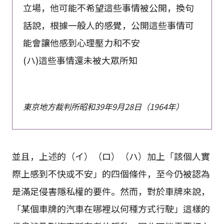
立場，他可能不希望這些事情被公開，換句
話說，根據一般人的感覺，公開這些事情可
能會讓他感到心理壓力和不安
(ハ)這些事情還未被大眾所知
東京地方裁判所昭和39年9月28日（1964年）
並且，上述的（イ）（ロ）（ハ）加上「該個人實
際上感到不快或不安」的四個條件，至今仍被認為
是滿足侵害隱私權的要件。然而，對於車牌來說，
「某個車牌的汽車在哪裡以何種方式行駛」這樣的