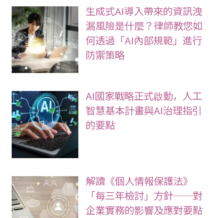
生成式AI導入帶來的資訊洩
漏風險是什麼？律師教您如
何透過「AI內部規範」進行
防禦策略
AI國家戰略正式啟動，人工
智慧基本計畫與AI治理指引
的要點
解讀《個人情報保護法》
「每三年檢討」方針──對
企業實務的影響及應對要點