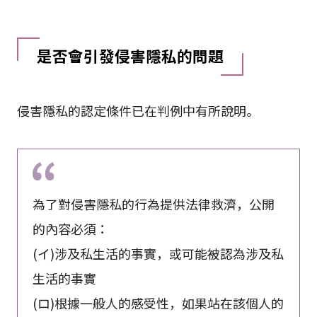
是否會引發侵害隱私的問題
侵害隱私的認定條件已在判例中有所說明。
為了對侵害隱私的行為提供法律救濟，公開
的內容必須：
(イ)涉及私生活的事實，或可能被認為涉及私
生活的事實
(ロ)根據一般人的感受性，如果站在該個人的