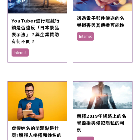
透過電子郵件傳送的名
YouTuber進行隱藏行
譽損害與其傳播可能性
銷是否違反「日本景品
表示法」？與企業贊助
Internet
有何不同？
Internet
解釋2019年網路上的名
譽毀損與侵犯隱私的判
虛假姓名的問題點是什
例
麼?解釋人格權和姓名的