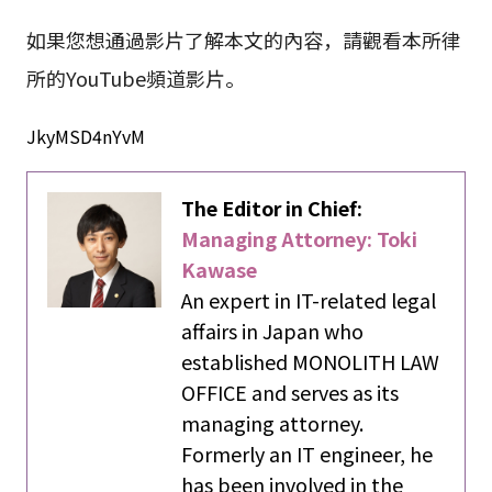
如果您想通過影片了解本文的內容，請觀看本所律
所的YouTube頻道影片。
JkyMSD4nYvM
The Editor in Chief:
Managing Attorney: Toki
Kawase
An expert in IT-related legal
affairs in Japan who
established MONOLITH LAW
OFFICE and serves as its
managing attorney.
Formerly an IT engineer, he
has been involved in the