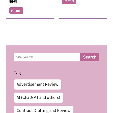
Internet
判例
Internet
検
Search
索
Tag
Advertisement Review
AI (ChatGPT and others)
Contract Drafting and Review