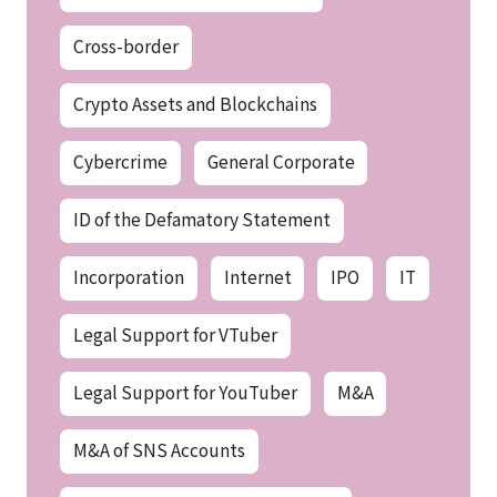
Cross-border
Crypto Assets and Blockchains
Cybercrime
General Corporate
ID of the Defamatory Statement
Incorporation
Internet
IPO
IT
Legal Support for VTuber
Legal Support for YouTuber
M&A
M&A of SNS Accounts