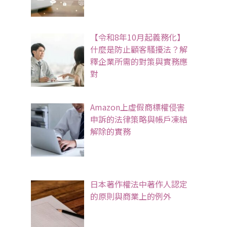
【令和8年10月起義務化】
什麼是防止顧客騷擾法？解
釋企業所需的對策與實務應
對
Amazon上虛假商標權侵害
申訴的法律策略與帳戶凍結
解除的實務
日本著作權法中著作人認定
的原則與商業上的例外