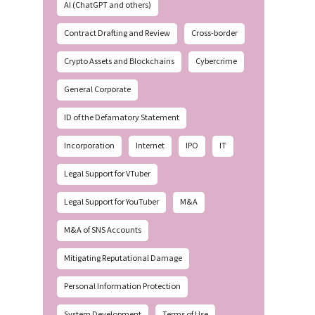
AI (ChatGPT and others)
Contract Drafting and Review
Cross-border
Crypto Assets and Blockchains
Cybercrime
General Corporate
ID of the Defamatory Statement
Incorporation
Internet
IPO
IT
Legal Support for VTuber
Legal Support for YouTuber
M&A
M&A of SNS Accounts
Mitigating Reputational Damage
Personal Information Protection
System Development
Terms of Use