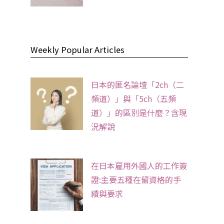
Weekly Popular Articles
日本的匿名論壇「2ch（二
頻道）」與「5ch（五頻
道）」的區別是什麼？含現
況解說
在日本雇用外國人的工作簽
證:主要五種在留資格的手
續與要求