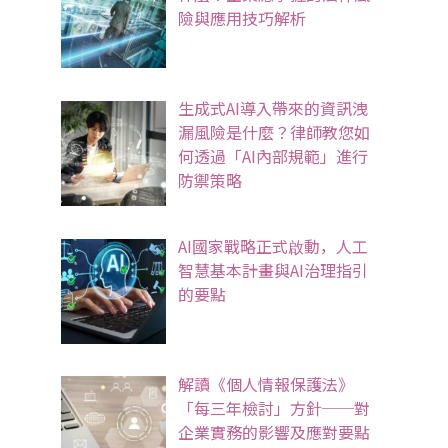
險與應用技巧解析
生成式AI導入帶來的資訊洩
漏風險是什麼？律師教您如
何透過「AI內部規範」進行
防禦策略
AI國家戰略正式啟動，人工
智慧基本計畫與AI治理指引
的要點
解讀《個人情報保護法》
「每三年檢討」方針──對
企業實務的影響及應對要點