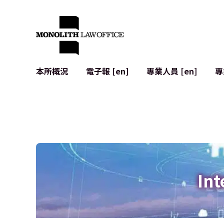
本所概況
電子報 [en]
專業人員 [en]
專
來自執行合夥人的問候
企業法務
IT
社會影響與社群參與 [en]
合約起草與審查
系統開發
全球合作夥伴聯盟 [en]
併購 (M&A)
使用條款
本所位置
日本的IPO
加密資產與
個人資料保護
AI（例如Cha
廣告審查
網絡犯罪
Int