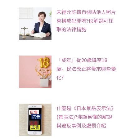
未經允許擅自張貼他人照片
會構成犯罪嗎?也解說可採
取的法律措施
「成年」從20歲降至18
歲。民法改正將帶來哪些變
化?
什麼是《日本景品表示法》
(景表法)?淺顯易懂的解說
與違反事例及處罰介紹