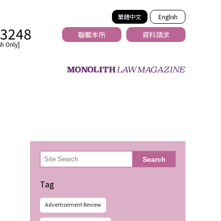
繁體中文
English
-3248
聯繫本所
資料請求
h Only]
法務
検
Search
索
Tag
Advertisement Review