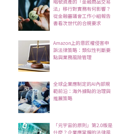
暗號資產的「金融商品交易
法」移行對實務有何影響？
從金融審議會工作小組報告
書看次世代的合規要求
Amazon上的意匠權侵害申
訴法律策略：類似性判斷要
點與業務風險管理
全球企業應制定的AI內部規
範前沿：海外據點的治理與
推展策略
「元宇宙的原則」第2.0版是
什麼？企業應掌握的法律風