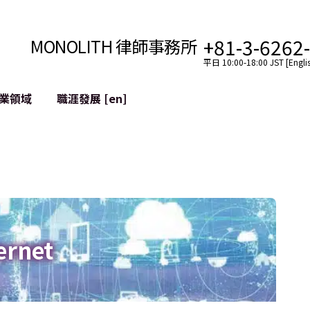
+81-3-6262
MONOLITH 律師事務所
平日 10:00-18:00 JST [Englis
業領域
職涯發展 [en]
網際網路
跨境
YouTuber法律支援
VTuber法律支援
區塊鏈
社交網絡服務帳戶的併
tGPT等)
緩解聲譽損害
ernet