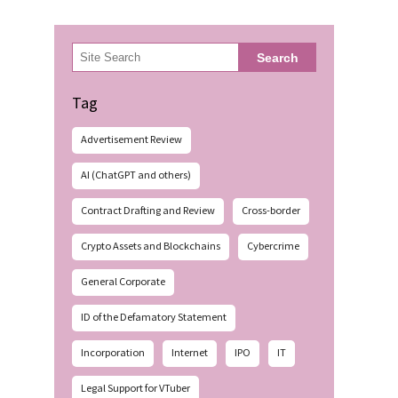
検
Search
索
Tag
Advertisement Review
AI (ChatGPT and others)
Contract Drafting and Review
Cross-border
Crypto Assets and Blockchains
Cybercrime
General Corporate
ID of the Defamatory Statement
Incorporation
Internet
IPO
IT
Legal Support for VTuber