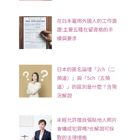
在日本雇用外國人的工作簽
證:主要五種在留資格的手
續與要求
日本的匿名論壇「2ch（二
頻道）」與「5ch（五頻
道）」的區別是什麼？含現
況解說
未經允許擅自張貼他人照片
會構成犯罪嗎?也解說可採
取的法律措施