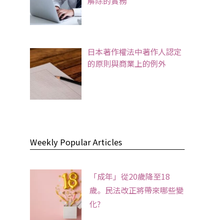
解除的實務
日本著作權法中著作人認定
的原則與商業上的例外
Weekly Popular Articles
「成年」從20歲降至18
歲。民法改正將帶來哪些變
化?