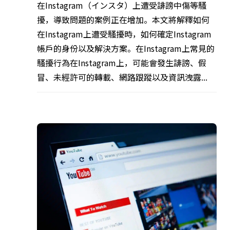
在Instagram（インスタ）上遭受誹謗中傷等騷
擾，導致問題的案例正在增加。本文將解釋如何
在Instagram上遭受騷擾時，如何確定Instagram
帳戶的身份以及解決方案。在Instagram上常見的
騷擾行為在Instagram上，可能會發生誹謗、假
冒、未經許可的轉載、網路跟蹤以及資訊洩露...