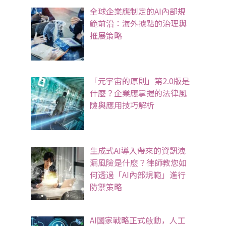
全球企業應制定的AI內部規
範前沿：海外據點的治理與
推展策略
「元宇宙的原則」第2.0版是
什麼？企業應掌握的法律風
險與應用技巧解析
生成式AI導入帶來的資訊洩
漏風險是什麼？律師教您如
何透過「AI內部規範」進行
防禦策略
AI國家戰略正式啟動，人工