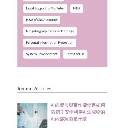
Legal Support for YouTuber
M&A
M&A of SNS Accounts
Mitigating Reputational Damage
Personal Information Protection
System Development
Terms of Use
Recent Articles
AI的謊言與著作權侵害如何
防範？安全利用AI生成物的
AI內部規範是什麼