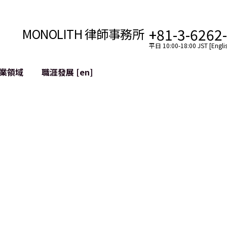
+81-3-6262
MONOLITH 律師事務所
平日 10:00-18:00 JST [Englis
業領域
職涯發展 [en]
網際網路
跨境
YouTuber法律支援
VTuber法律支援
區塊鏈
社交網絡服務帳戶的併
tGPT等)
緩解聲譽損害