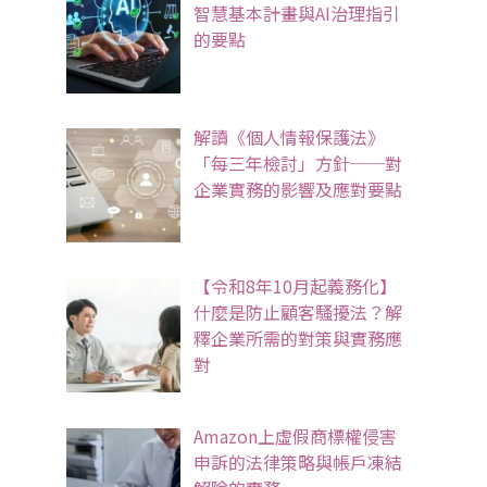
智慧基本計畫與AI治理指引
的要點
解讀《個人情報保護法》
「每三年檢討」方針──對
企業實務的影響及應對要點
【令和8年10月起義務化】
什麼是防止顧客騷擾法？解
釋企業所需的對策與實務應
對
Amazon上虛假商標權侵害
申訴的法律策略與帳戶凍結