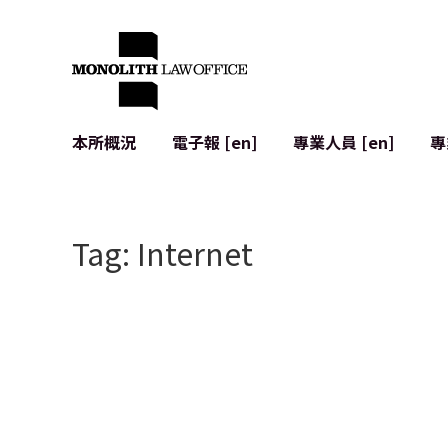
本所概況
電子報 [en]
專業人員 [en]
專
來自執行合夥人的問候
企業法務
IT
社會影響與社群參與 [en]
合約起草與審查
系統開發
Tag: Internet
全球合作夥伴聯盟 [en]
併購 (M&A)
使用條款
本所位置
日本的IPO
加密資產與
個人資料保護
AI（例如Cha
廣告審查
網絡犯罪