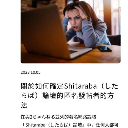
2023.10.05
關於如何確定Shitaraba（した
らば）論壇的匿名發帖者的方
法
在與2ちゃんねる並列的著名網路論壇
「Shitaraba（したらば）論壇」中，任何人都可