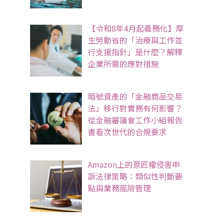
【令和8年4月起義務化】厚
生勞動省的「治療與工作並
行支援指針」是什麼？解釋
企業所需的應對措施
暗號資產的「金融商品交易
法」移行對實務有何影響？
從金融審議會工作小組報告
書看次世代的合規要求
Amazon上的意匠權侵害申
訴法律策略：類似性判斷要
點與業務風險管理