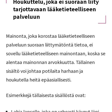
Houkuttelu, joka ei suoraan liity
tarjottavaan lääketieteelliseen
palveluun
Mainonta, joka korostaa lääketieteelliseen
palveluun suoraan liittymätöntä tietoa, ei
sovellu lääketieteelliseen mainontaan, koska se
alentaa mainonnan arvokkuutta. Tällainen
sisältö voi johtaa potilaita harhaan ja
houkutella heitä epäasiallisesti.
Esimerkkejä tällaisesta sisällöstä ovat:
Lahja lapselle, joka on urheasti käynyt läpi