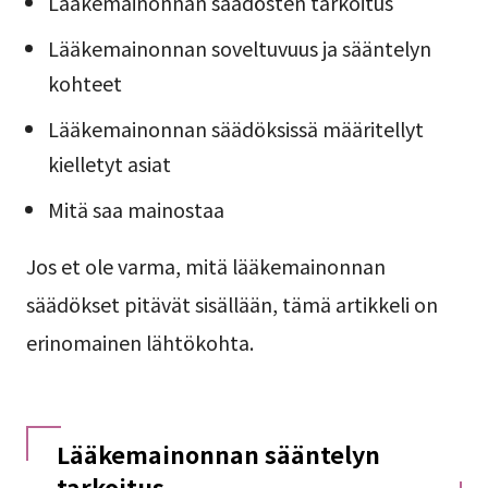
Lääkemainonnan säädösten tarkoitus
Lääkemainonnan soveltuvuus ja sääntelyn
kohteet
Lääkemainonnan säädöksissä määritellyt
kielletyt asiat
Mitä saa mainostaa
Jos et ole varma, mitä lääkemainonnan
säädökset pitävät sisällään, tämä artikkeli on
erinomainen lähtökohta.
Lääkemainonnan sääntelyn
tarkoitus