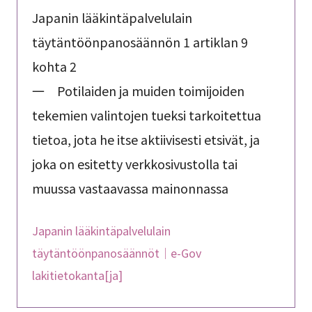
Japanin lääkintäpalvelulain
täytäntöönpanosäännön 1 artiklan 9
kohta 2
一 Potilaiden ja muiden toimijoiden
tekemien valintojen tueksi tarkoitettua
tietoa, jota he itse aktiivisesti etsivät, ja
joka on esitetty verkkosivustolla tai
muussa vastaavassa mainonnassa
Japanin lääkintäpalvelulain
täytäntöönpanosäännöt｜e-Gov
lakitietokanta[ja]