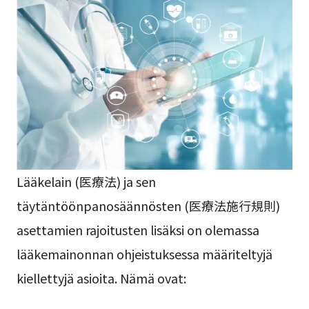
Lääkelain (医療法) ja sen
täytäntöönpanosäännösten (医療法施行規則)
asettamien rajoitusten lisäksi on olemassa
lääkemainonnan ohjeistuksessa määriteltyjä
kiellettyjä asioita. Nämä ovat: