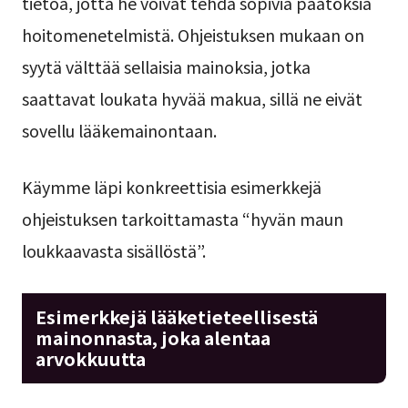
tietoa, jotta he voivat tehdä sopivia päätöksiä
hoitomenetelmistä. Ohjeistuksen mukaan on
syytä välttää sellaisia mainoksia, jotka
saattavat loukata hyvää makua, sillä ne eivät
sovellu lääkemainontaan.
Käymme läpi konkreettisia esimerkkejä
ohjeistuksen tarkoittamasta “hyvän maun
loukkaavasta sisällöstä”.
Esimerkkejä lääketieteellisestä
mainonnasta, joka alentaa
arvokkuutta