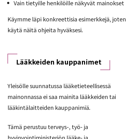
Vain tietyille henkilöille näkyvät mainokset
Käymme läpi konkreettisia esimerkkejä, joten
käytä näitä ohjeita hyväksesi.
Lääkkeiden kauppanimet
Yleisölle suunnatussa lääketieteellisessä
mainonnassa ei saa mainita lääkkeiden tai
lääkintälaitteiden kauppanimiä.
Tämä perustuu terveys-, työ- ja
hyvinvointiministeriön lääke- ja