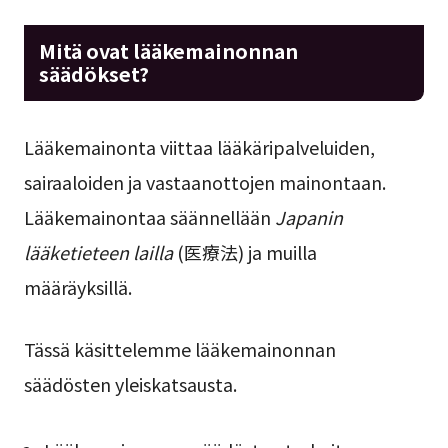
Mitä ovat lääkemainonnan
säädökset?
Lääkemainonta viittaa lääkäripalveluiden,
sairaaloiden ja vastaanottojen mainontaan.
Lääkemainontaa säännellään
Japanin
lääketieteen lailla
(医療法) ja muilla
määräyksillä.
Tässä käsittelemme lääkemainonnan
säädösten yleiskatsausta.