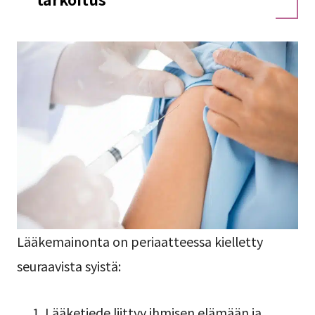
Lääkemainonta on periaatteessa kielletty
seuraavista syistä:
Lääketiede liittyy ihmisen elämään ja