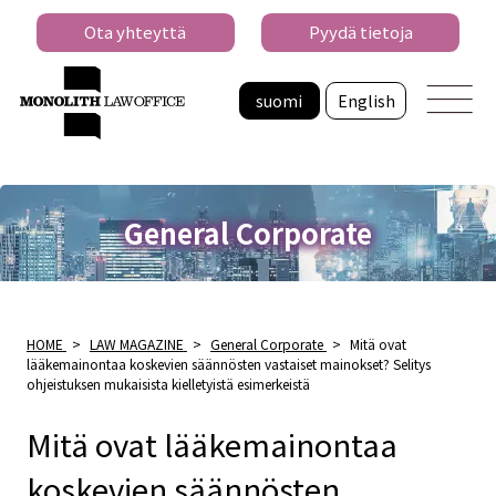
Ota yhteyttä
Pyydä tietoja
suomi
English
General Corporate
HOME
>
LAW MAGAZINE
>
General Corporate
>
Mitä ovat
lääkemainontaa koskevien säännösten vastaiset mainokset? Selitys
ohjeistuksen mukaisista kielletyistä esimerkeistä
Mitä ovat lääkemainontaa
koskevien säännösten