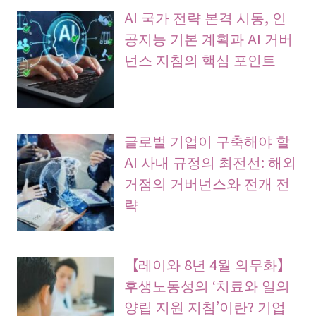
AI 국가 전략 본격 시동, 인
공지능 기본 계획과 AI 거버
넌스 지침의 핵심 포인트
글로벌 기업이 구축해야 할
AI 사내 규정의 최전선: 해외
거점의 거버넌스와 전개 전
략
【레이와 8년 4월 의무화】
후생노동성의 ‘치료와 일의
양립 지원 지침’이란? 기업