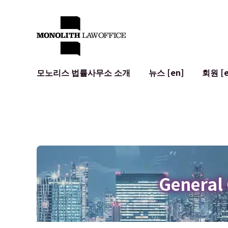
모노리스 법률사무소 소개
뉴스 [en]
회원 [e
대표 변호사의 인사말
일반 기업 법무
IT
사회적 영향 및 커뮤니티 참여 [en]
계약서 작성 및 검토
시스템 개발
글로벌 네트워크 [en]
M&A
이용 약관
오시는 길
일본의 IPO
암호화폐와 
개인정보 보호
AI (ChatGP
광고 리뷰
사이버 범죄
General