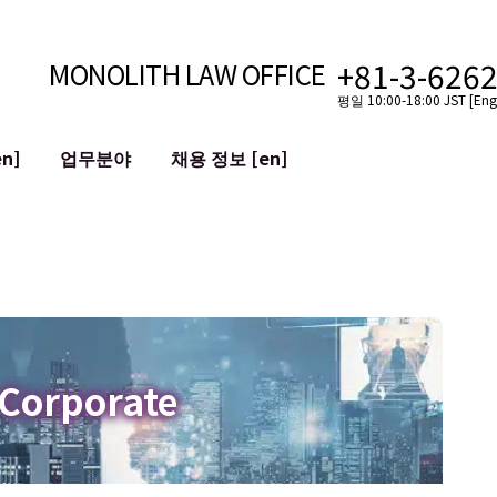
+81-3-626
MONOLITH LAW OFFICE
평일 10:00-18:00 JST [Engl
n]
업무분야
채용 정보 [en]
인터넷
국경
유튜버를 위한 법률 지원
VTuber를 위한 법률 지원
블록체인
SNS 계정의 M&A
T 등)
평판 손상 완화
명예훼손 발언의 ID
 Corporate