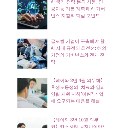
AI 국가 전략 본격 시동, 인
공지능 기본 계획과 AI 거버
넌스 지침의 핵심 포인트
글로벌 기업이 구축해야 할
AI 사내 규정의 최전선: 해외
거점의 거버넌스와 전개 전
략
【레이와 8년 4월 의무화】
후생노동성의 ‘치료와 일의
양립 지원 지침’이란? 기업
에 요구되는 대응을 해설
【레이와 8년 10월 의무
화】카스하라 방지법이란?