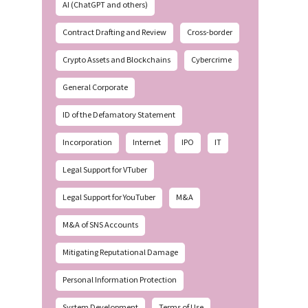
AI (ChatGPT and others)
Contract Drafting and Review
Cross-border
Crypto Assets and Blockchains
Cybercrime
General Corporate
ID of the Defamatory Statement
Incorporation
Internet
IPO
IT
Legal Support for VTuber
Legal Support for YouTuber
M&A
M&A of SNS Accounts
Mitigating Reputational Damage
Personal Information Protection
System Development
Terms of Use