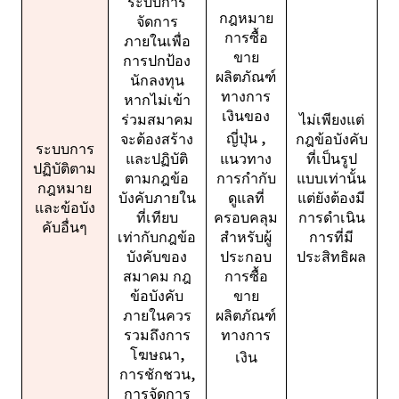
ระบบการ
กฎหมาย
จัดการ
การซื้อ
ภายในเพื่อ
ขาย
การปกป้อง
ผลิตภัณฑ์
นักลงทุน
ทางการ
หากไม่เข้า
เงินของ
ร่วมสมาคม
ไม่เพียงแต่
ญี่ปุ่น
,
จะต้องสร้าง
กฎข้อบังคับ
ระบบการ
แนวทาง
และปฏิบัติ
ที่เป็นรูป
ปฏิบัติตาม
การกำกับ
ตามกฎข้อ
แบบเท่านั้น
กฎหมาย
ดูแลที่
บังคับภายใน
แต่ยังต้องมี
และข้อบัง
ครอบคลุม
ที่เทียบ
การดำเนิน
คับอื่นๆ
สำหรับผู้
เท่ากับกฎข้อ
การที่มี
ประกอบ
บังคับของ
ประสิทธิผล
การซื้อ
สมาคม กฎ
ขาย
ข้อบังคับ
ผลิตภัณฑ์
ภายในควร
ทางการ
รวมถึงการ
โฆษณา,
เงิน
การชักชวน,
การจัดการ