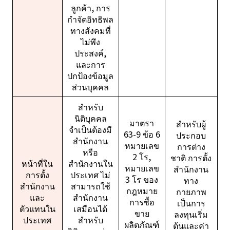
ลูกค้า, การ
กำจัดอิทธิพล
ทางสังคมที่
ไม่พึง
ประสงค์,
และการ
ปกป้องข้อมูล
ส่วนบุคคล
สำหรับ
นิติบุคคล
มาตรา
สำหรับผู้
จำเป็นต้องมี
63-9 ข้อ 6
ประกอบ
สำนักงาน
หมายเลข
การต่าง
หรือ
2 โร,
ชาติ การตั้ง
หน้าที่ใน
สำนักงานใน
หมายเลข
สำนักงาน
การตั้ง
ประเทศ ไม่
3 โร ของ
ทาง
สำนักงาน
สามารถใช้
กฎหมาย
กายภาพ
และ
สำนักงาน
การซื้อ
เป็นการ
ตัวแทนใน
เสมือนได้
ขาย
ลงทุนเริ่ม
ประเทศ
สำหรับ
ผลิตภัณฑ์
ต้นและค่า