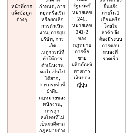
รัฐมนตรี
หน้าที่การ
กำหนด, การ
ยื่นแจ้ง
หมายเลข
แจ้งข้อมูล
หยุดหรือเริ่ม
ภายใน 1
241,
ต่างๆ
หรือยกเลิก
เดือนหรือ
หมายเลข
การดำเนิน
โดยไม่
241-2
งาน, การยุบ
ล่าช้า จึง
ของ
บริษัท, การ
ต้องมีระบบ
กฎหมาย
เกิด
การตอบ
การซื้อ
เหตุการณ์ที่
สนองที่
ขาย
ทำให้การ
รวดเร็ว
ผลิตภัณฑ์
ดำเนินงาน
ทางการ
ต่อไปเป็นไป
เงินของ
ได้ยาก,
การกระทำที่
ญี่ปุ่น
ฝ่าฝืน
กฎหมายของ
พนักงาน,
การถูก
ลงโทษที่ไม่
เป็นผลดีตาม
กฎหมายต่าง