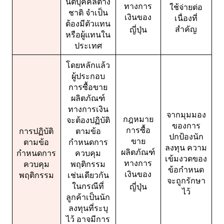
นิติบุคคลต่าง
ทางการ
ใช้จ่ายต่อ
ชาติ จำเป็น
เงินของ
เนื่องที่
ต้องมีตัวแทน
สำคัญ
ญี่ปุ่น
หรือผู้แทนใน
ประเทศ
โดยหลักแล้ว
ผู้ประกอบ
การซื้อขาย
ผลิตภัณฑ์
ทางการเงิน
จากมุมมอง
กฎหมาย
จะต้องปฏิบัติ
ของการ
การซื้อ
การปฏิบัติ
ตามข้อ
ปกป้องนัก
ขาย
ตามข้อ
กำหนดการ
ลงทุน ความ
ผลิตภัณฑ์
กำหนดการ
ควบคุม
เข้มงวดของ
ทางการ
ควบคุม
พฤติกรรม
ข้อกำหนด
เงินของ
พฤติกรรม
เช่นเดียวกัน
จะถูกรักษา
ในกรณีที่
ญี่ปุ่น
ไว้
ลูกค้าเป็นนัก
ลงทุนที่ระบุ
ไว้ อาจมีการ