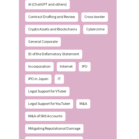
AI (ChatGPT and others)
Contract Drafting and Review
Cross-border
Crypto Assets and Blockchains
Cybercrime
General Corporate
ID of the Defamatory Statement
Incorporation
Internet
IPO
IPO in Japan
IT
Legal Support for VTuber
Legal Support for YouTuber
M&A
M&A of SNS Accounts
Mitigating Reputational Damage