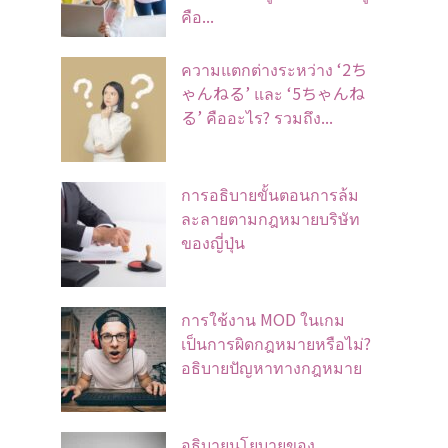
คือ...
ความแตกต่างระหว่าง ‘2ち
ゃんねる’ และ ‘5ちゃんね
る’ คืออะไร? รวมถึง...
การอธิบายขั้นตอนการล้ม
ละลายตามกฎหมายบริษัท
ของญี่ปุ่น
การใช้งาน MOD ในเกม
เป็นการผิดกฎหมายหรือไม่?
อธิบายปัญหาทางกฎหมาย
อธิบายนโยบายของ