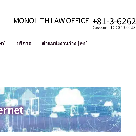
+81-3-626
MONOLITH LAW OFFICE
วันธรรมดา 10:00-18:00 JST
en]
บริการ
ตำแหน่งงานว่าง [en]
อินเทอร์เน็ต
ะบบ
การสนับสนุนทางกฎหมายสำหรับ YouT
ใช้งาน
การสนับสนุนทางกฎหมายสำหรับ VTub
ิปโตและบล็อกเชน
การควบรวมและซื้อกิจการบัญชีโซเชียลม
 ฯลฯ)
การบรรเทาความเสียหายต่อชื่อเสียง
ไซเบอร์
การระบุตัวตนของคำกล่าวหาที่เป็นการใส
ernet