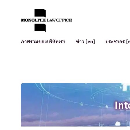
ภาพรวมของบริษัทเรา
ข่าว [en]
ประชากร [
คำทักทายจากทนายความผู้จัดการ
กฎหมายทั่วไปสำหรับบริษัท
IT
ผลกระทบทางสังคมและการมีส่วนร่วมของชุมชน [en]
การจัดทำและตรวจทานสัญญา
การพัฒนาร
พันธมิตรระดับโลก [en]
M&A
เงื่อนไขการ
การเข้าถึง
การเสนอขายหุ้น IPO ในญี่ปุ่น
สินทรัพย์คร
การป้องกันข้อมูลส่วนบุคคล
AI (ChatGPT
การตรวจสอบโฆษณา
อาชญากรรม
Int