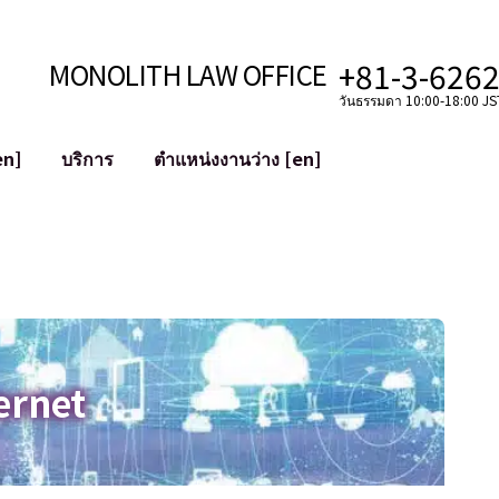
+81-3-626
MONOLITH LAW OFFICE
วันธรรมดา 10:00-18:00 JST
en]
บริการ
ตำแหน่งงานว่าง [en]
อินเทอร์เน็ต
ะบบ
การสนับสนุนทางกฎหมายสำหรับ YouT
ใช้งาน
การสนับสนุนทางกฎหมายสำหรับ VTub
ิปโตและบล็อกเชน
การควบรวมและซื้อกิจการบัญชีโซเชียลม
 ฯลฯ)
การบรรเทาความเสียหายต่อชื่อเสียง
ไซเบอร์
การระบุตัวตนของคำกล่าวหาที่เป็นการใส
ernet