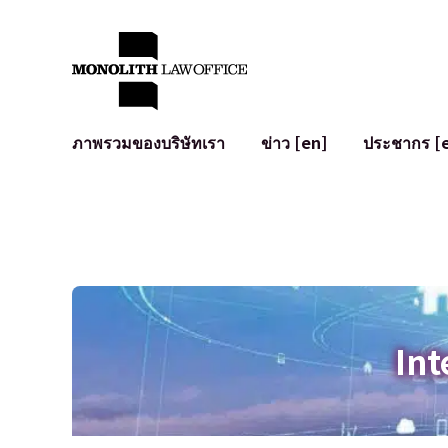
ภาพรวมของบริษัทเรา
ข่าว [en]
ประชากร [
คำทักทายจากทนายความผู้จัดการ
กฎหมายทั่วไปสำหรับบริษัท
IT
ผลกระทบทางสังคมและการมีส่วนร่วมของชุมชน [en]
การจัดทำและตรวจทานสัญญา
การพัฒนาร
พันธมิตรระดับโลก [en]
M&A
เงื่อนไขการ
การเข้าถึง
การเสนอขายหุ้น IPO ในญี่ปุ่น
สินทรัพย์คร
การป้องกันข้อมูลส่วนบุคคล
AI (ChatGPT
การตรวจสอบโฆษณา
อาชญากรรม
Int