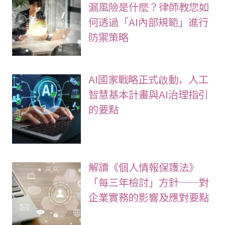
漏風險是什麼？律師教您如
何透過「AI內部規範」進行
防禦策略
AI國家戰略正式啟動，人工
智慧基本計畫與AI治理指引
的要點
解讀《個人情報保護法》
「每三年檢討」方針──對
企業實務的影響及應對要點