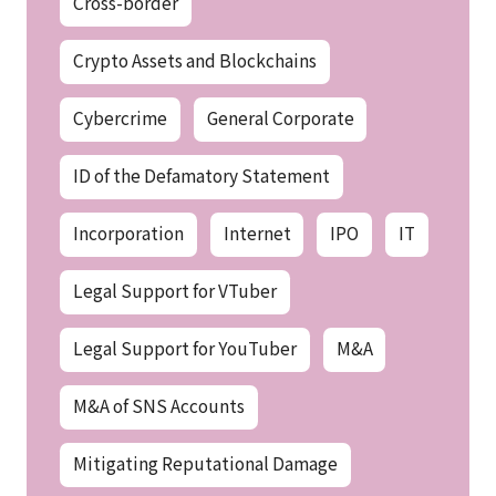
Cross-border
Crypto Assets and Blockchains
Cybercrime
General Corporate
ID of the Defamatory Statement
Incorporation
Internet
IPO
IT
Legal Support for VTuber
Legal Support for YouTuber
M&A
M&A of SNS Accounts
Mitigating Reputational Damage