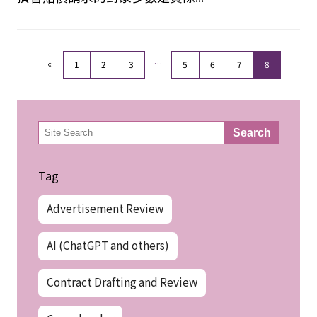
«
…
1
2
3
5
6
7
8
検
Search
索
Tag
Advertisement Review
AI (ChatGPT and others)
Contract Drafting and Review