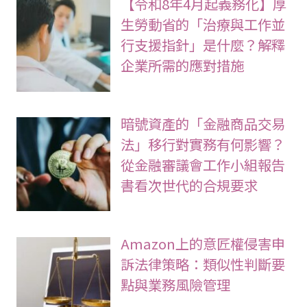
【令和8年4月起義務化】厚
生勞動省的「治療與工作並
行支援指針」是什麼？解釋
企業所需的應對措施
暗號資產的「金融商品交易
法」移行對實務有何影響？
從金融審議會工作小組報告
書看次世代的合規要求
Amazon上的意匠權侵害申
訴法律策略：類似性判斷要
點與業務風險管理