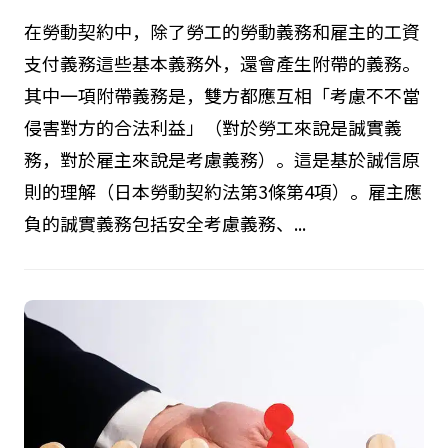
在勞動契約中，除了勞工的勞動義務和雇主的工資
支付義務這些基本義務外，還會產生附帶的義務。
其中一項附帶義務是，雙方都應互相「考慮不不當
侵害對方的合法利益」（對於勞工來說是誠實義
務，對於雇主來說是考慮義務）。這是基於誠信原
則的理解（日本勞動契約法第3條第4項）。雇主應
負的誠實義務包括安全考慮義務、...