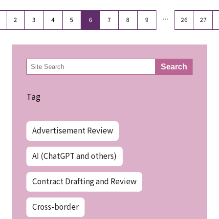
…
2
3
4
5
6
7
8
9
26
27
検
Search
索
Tag
Advertisement Review
AI (ChatGPT and others)
Contract Drafting and Review
Cross-border