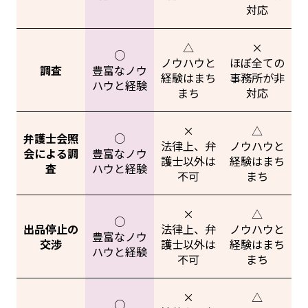
対応
△
×
○
ノウハウと
ほぼ全ての
調査
豊富なノウ
経験はまち
事務所が非
ハウと経験
まち
対応
×
△
弁護士会照
○
法律上、弁
ノウハウと
会による調
豊富なノウ
護士以外は
経験はまち
査
ハウと経験
不可
まち
×
△
○
出品停止の
法律上、弁
ノウハウと
豊富なノウ
交渉
護士以外は
経験はまち
ハウと経験
不可
まち
×
△
○