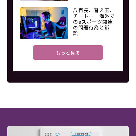
八百長、替え玉、
チート… 海外で
のeスポーツ関連
の問題行為と訴
訟.
もっと見る