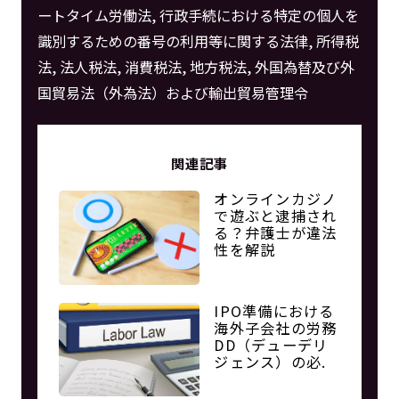
ートタイム労働法, 行政手続における特定の個人を
識別するための番号の利用等に関する法律, 所得税
法, 法人税法, 消費税法, 地方税法, 外国為替及び外
国貿易法（外為法）および輸出貿易管理令
関連記事
オンラインカジノ
で遊ぶと逮捕され
る？弁護士が違法
性を解説
IPO準備における
海外子会社の労務
DD（デューデリ
ジェンス）の必.