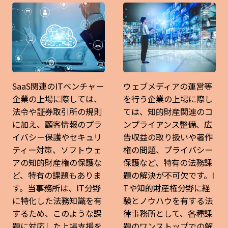
SaaS関連のITベンチャー
ウェブメディアの運営等
企業の上場に際しては、
を行う企業の上場に際し
法令や証券取引所の規則
ては、知的財産関連のコ
に加え、顧客情報のプラ
ンプライアンス整備、広
イバシー保護やセキュリ
告収益の取り扱いや著作
ティー対策、ソフトウェ
権の問題、プライバシー
アの知的財産権の保護な
保護など、特有の法務課
ど、特有の課題もありま
題の解決が不可欠です。I
す。当事務所は、IT分野
Tや知的財産権分野に経
に特化した法務知識を有
験とノウハウを有する法
するため、このような課
律事務所として、各種課
題に対応した上場支援を
題のワンストップでの解