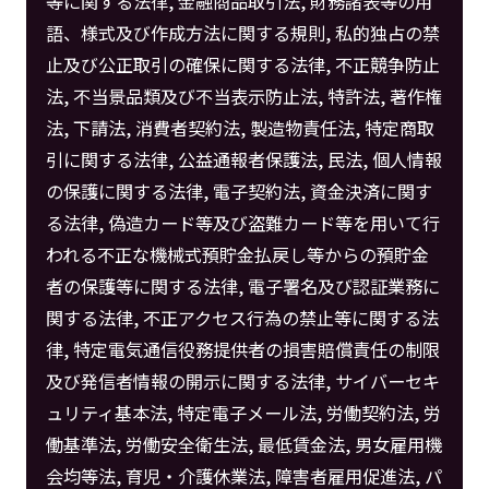
等に関する法律, 金融商品取引法, 財務諸表等の用
語、様式及び作成方法に関する規則, 私的独占の禁
止及び公正取引の確保に関する法律, 不正競争防止
法, 不当景品類及び不当表示防止法, 特許法, 著作権
法, 下請法, 消費者契約法, 製造物責任法, 特定商取
引に関する法律, 公益通報者保護法, 民法, 個人情報
の保護に関する法律, 電子契約法, 資金決済に関す
る法律, 偽造カード等及び盗難カード等を用いて行
われる不正な機械式預貯金払戻し等からの預貯金
者の保護等に関する法律, 電子署名及び認証業務に
関する法律, 不正アクセス行為の禁止等に関する法
律, 特定電気通信役務提供者の損害賠償責任の制限
及び発信者情報の開示に関する法律, サイバーセキ
ュリティ基本法, 特定電子メール法, 労働契約法, 労
働基準法, 労働安全衛生法, 最低賃金法, 男女雇用機
会均等法, 育児・介護休業法, 障害者雇用促進法, パ