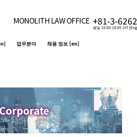
+81-3-626
MONOLITH LAW OFFICE
평일 10:00-18:00 JST [Engl
n]
업무분야
채용 정보 [en]
인터넷
국경
유튜버를 위한 법률 지원
VTuber를 위한 법률 지원
블록체인
SNS 계정의 M&A
T 등)
평판 손상 완화
명예훼손 발언의 ID
 Corporate