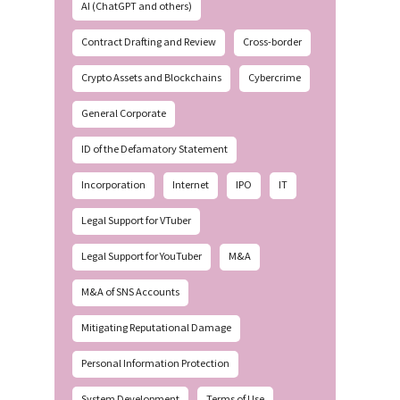
AI (ChatGPT and others)
Contract Drafting and Review
Cross-border
Crypto Assets and Blockchains
Cybercrime
General Corporate
ID of the Defamatory Statement
Incorporation
Internet
IPO
IT
Legal Support for VTuber
Legal Support for YouTuber
M&A
M&A of SNS Accounts
Mitigating Reputational Damage
Personal Information Protection
System Development
Terms of Use