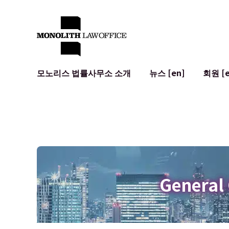
모노리스 법률사무소 소개
뉴스 [en]
회원 [e
대표 변호사의 인사말
일반 기업 법무
IT
사회적 영향 및 커뮤니티 참여 [en]
계약서 작성 및 검토
시스템 개발
글로벌 네트워크 [en]
M&A
이용 약관
오시는 길
일본의 IPO
암호화폐와 
개인정보 보호
AI (ChatGP
광고 리뷰
사이버 범죄
General