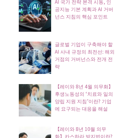
AI 국가 전략 본격 시동, 인
공지능 기본 계획과 AI 거버
넌스 지침의 핵심 포인트
글로벌 기업이 구축해야 할
AI 사내 규정의 최전선: 해외
거점의 거버넌스와 전개 전
략
【레이와 8년 4월 의무화】
후생노동성의 ‘치료와 일의
양립 지원 지침’이란? 기업
에 요구되는 대응을 해설
【레이와 8년 10월 의무
화】카스하라 방지법이란?