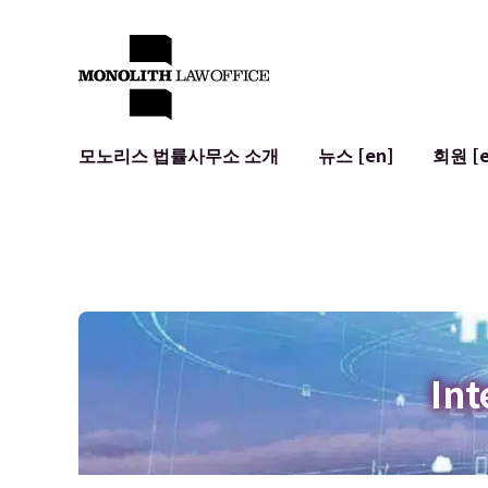
모노리스 법률사무소 소개
뉴스 [en]
회원 [e
대표 변호사의 인사말
일반 기업 법무
IT
사회적 영향 및 커뮤니티 참여 [en]
계약서 작성 및 검토
시스템 개발
글로벌 네트워크 [en]
M&A
이용 약관
오시는 길
일본의 IPO
암호화폐와 
개인정보 보호
AI (ChatGP
광고 리뷰
사이버 범죄
Int