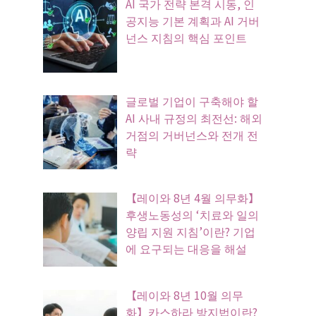
AI 국가 전략 본격 시동, 인
공지능 기본 계획과 AI 거버
넌스 지침의 핵심 포인트
글로벌 기업이 구축해야 할
AI 사내 규정의 최전선: 해외
거점의 거버넌스와 전개 전
략
【레이와 8년 4월 의무화】
후생노동성의 ‘치료와 일의
양립 지원 지침’이란? 기업
에 요구되는 대응을 해설
【레이와 8년 10월 의무
화】카스하라 방지법이란?