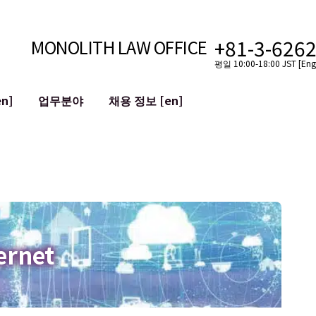
+81-3-626
MONOLITH LAW OFFICE
평일 10:00-18:00 JST [Engl
n]
업무분야
채용 정보 [en]
인터넷
국경
유튜버를 위한 법률 지원
VTuber를 위한 법률 지원
블록체인
SNS 계정의 M&A
T 등)
평판 손상 완화
명예훼손 발언의 ID
ernet