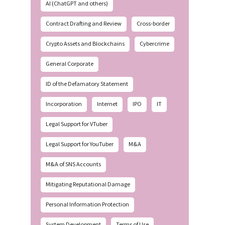
AI (ChatGPT and others)
Contract Drafting and Review
Cross-border
Crypto Assets and Blockchains
Cybercrime
General Corporate
ID of the Defamatory Statement
Incorporation
Internet
IPO
IT
Legal Support for VTuber
Legal Support for YouTuber
M&A
M&A of SNS Accounts
Mitigating Reputational Damage
Personal Information Protection
System Development
Terms of Use