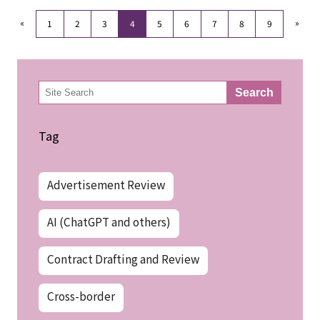
«
»
1
2
3
4
5
6
7
8
9
検
Search
索
Tag
Advertisement Review
AI (ChatGPT and others)
Contract Drafting and Review
Cross-border