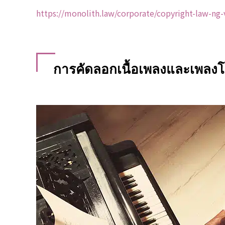
https://monolith.law/corporate/copyright-law-ng-
การคัดลอกเนื้อเพลงและเพลงโ