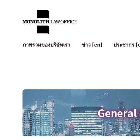
ภาพรวมของบริษัทเรา
ข่าว [en]
ประชากร [
คำทักทายจากทนายความผู้จัดการ
กฎหมายทั่วไปสำหรับบริษัท
IT
ผลกระทบทางสังคมและการมีส่วนร่วมของชุมชน [en]
การจัดทำและตรวจทานสัญญา
การพัฒนาร
พันธมิตรระดับโลก [en]
M&A
เงื่อนไขการ
การเข้าถึง
การเสนอขายหุ้น IPO ในญี่ปุ่น
สินทรัพย์คร
การป้องกันข้อมูลส่วนบุคคล
AI (ChatGPT
การตรวจสอบโฆษณา
อาชญากรรม
General