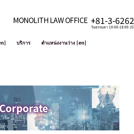
+81-3-626
MONOLITH LAW OFFICE
วันธรรมดา 10:00-18:00 JST
en]
บริการ
ตำแหน่งงานว่าง [en]
อินเทอร์เน็ต
ะบบ
การสนับสนุนทางกฎหมายสำหรับ YouT
ใช้งาน
การสนับสนุนทางกฎหมายสำหรับ VTub
ิปโตและบล็อกเชน
การควบรวมและซื้อกิจการบัญชีโซเชียลม
 ฯลฯ)
การบรรเทาความเสียหายต่อชื่อเสียง
ไซเบอร์
การระบุตัวตนของคำกล่าวหาที่เป็นการใส
 Corporate