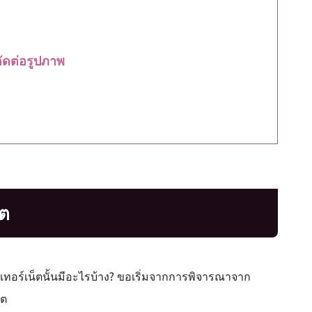
ัดต่อรูปภาพ
็ต
เทอร์เน็ตนั้นมีอะไรบ้าง? ขอเริ่มจากการพิจารณาจาก
็ต