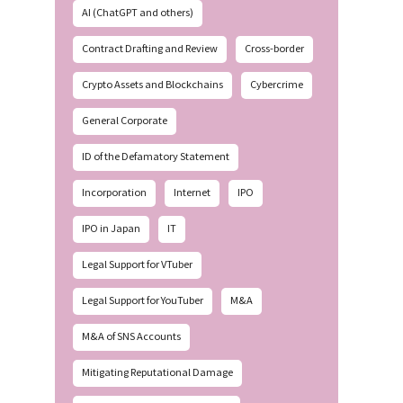
AI (ChatGPT and others)
Contract Drafting and Review
Cross-border
Crypto Assets and Blockchains
Cybercrime
General Corporate
ID of the Defamatory Statement
Incorporation
Internet
IPO
IPO in Japan
IT
Legal Support for VTuber
Legal Support for YouTuber
M&A
M&A of SNS Accounts
Mitigating Reputational Damage