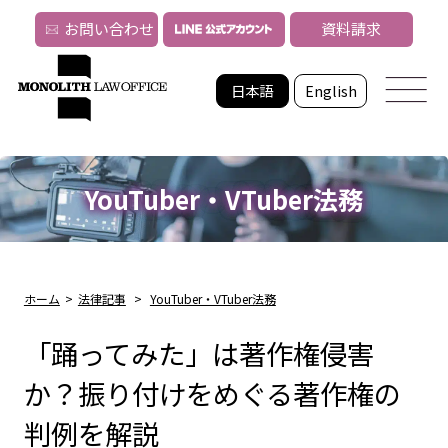
お問い合わせ
資料請求
日本語
English
YouTuber・VTuber法務
ホーム
>
法律記事
>
YouTuber・VTuber法務
「踊ってみた」は著作権侵害
か？振り付けをめぐる著作権の
判例を解説