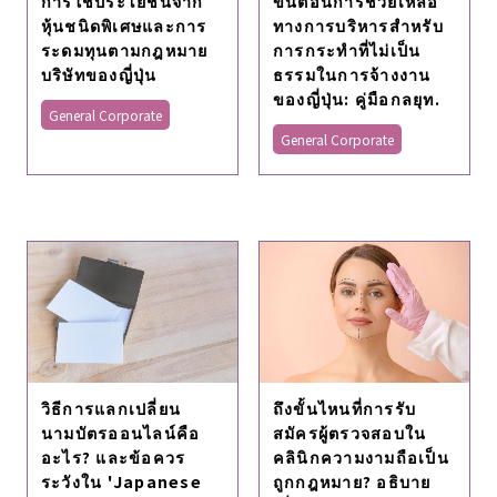
การใช้ประโยชน์จาก
ขั้นตอนการช่วยเหลือ
หุ้นชนิดพิเศษและการ
ทางการบริหารสําหรับ
ระดมทุนตามกฎหมาย
การกระทําที่ไม่เป็น
บริษัทของญี่ปุ่น
ธรรมในการจ้างงาน
ของญี่ปุ่น: คู่มือกลยุท.
General Corporate
General Corporate
วิธีการแลกเปลี่ยน
ถึงขั้นไหนที่การรับ
นามบัตรออนไลน์คือ
สมัครผู้ตรวจสอบใน
อะไร? และข้อควร
คลินิกความงามถือเป็น
ระวังใน 'Japanese
ถูกกฎหมาย? อธิบาย