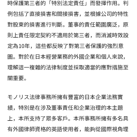
時保護第三者的「特別法定責任」而發揮作用。判
例包括了直接損害和間接損害，並根據公司的特性
對股東的損害進行判斷。董事的責任範圍廣泛，原
則上責任限定契約不適用於第三者，而消滅時效設
定為10年，這些都反映了對第三者保護的強烈意
圖。對於在日本經營業務的外國企業和個人來說，
理解這一複雜的法律制度並採取適當的應對措施至
關重要。
モノリス法律事務所擁有豐富的日本企業法務實
績，特別是在涉及董事責任和企業治理的本主題
上，本所支持了眾多客戶。本所事務所擁有多名具
有外國律師資格的英語使用者，能夠從國際視角理