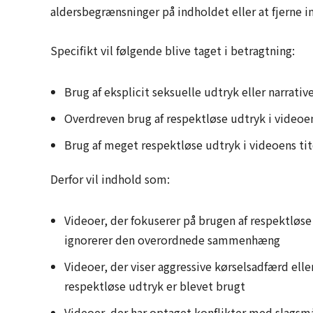
aldersbegrænsninger på indholdet eller at fjerne i
Specifikt vil følgende blive taget i betragtning:
Brug af eksplicit seksuelle udtryk eller narrativ
Overdreven brug af respektløse udtryk i videoe
Brug af meget respektløse udtryk i videoens ti
Derfor vil indhold som:
Videoer, der fokuserer på brugen af respektløse 
ignorerer den overordnede sammenhæng
Videoer, der viser aggressive kørselsadfærd elle
respektløse udtryk er blevet brugt
Videoer, der har optaget konflikter med slagsmå