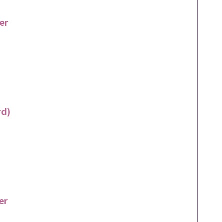
er
rd)
er