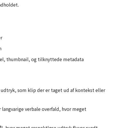
ndholdet.
er
n
tel, thumbnail, og tilknyttede metadata
udtryk, som klip der er taget ud af kontekst eller
r langvarige verbale overfald, hvor meget
l, hvor meget respektløse udtryk flyver rundt,