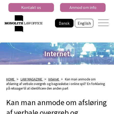
Kontakt os
Anmod om info
Dansk
English
Internet
HOME
>
LAW MAGAZINE
>
Internet
>
Kan man anmode om
afsløring af verbale overgreb og bagvaskelse i online spil? En forklaring
på retssager til at identificere den anden part
Kan man anmode om afsløring
af verbale overgreb og