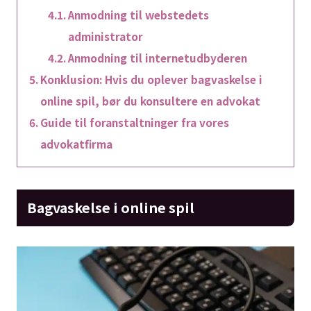
Anmodning til webstedets
administrator
Anmodning til internetudbyderen
Konklusion: Hvis du oplever bagvaskelse i
online spil, bør du konsultere en advokat
Guide til foranstaltninger fra vores
advokatfirma
Bagvaskelse i online spil