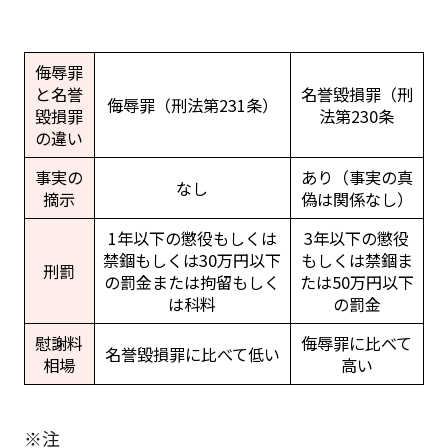
侮辱罪
と名誉
名誉毀損罪（刑
侮辱罪（刑法第231条）
毀損罪
法第230条
の違い
事実の
あり（事実の真
なし
摘示
偽は関係なし）
1年以下の懲役もしくは
3年以下の懲役
禁錮もしくは30万円以下
もしくは禁錮ま
刑罰
の罰金または拘留もしく
たは50万円以下
は科料
の罰金
慰謝料
侮辱罪に比べて
名誉毀損罪に比べて低い
相場
高い
※注