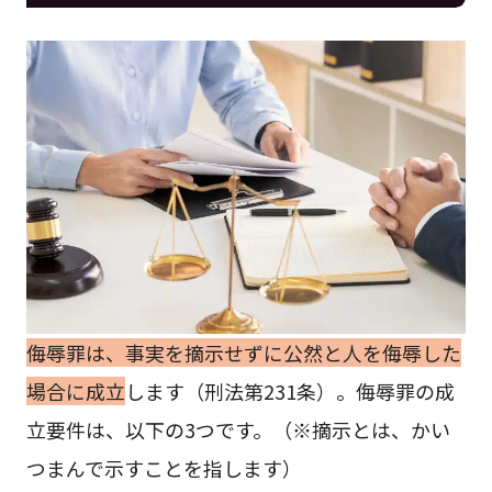
侮辱罪は、事実を摘示せずに公然と人を侮辱した
場合に成立
します（刑法第231条）。侮辱罪の成
立要件は、以下の3つです。（※摘示とは、かい
つまんで示すことを指します）