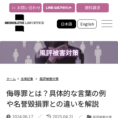
お問い合わせ
資料請求
日本語
English
風評被害対策
ホーム
>
法律記事
>
風評被害対策
侮辱罪とは？具体的な言葉の例
や名誉毀損罪との違いを解説
2024.06.17
2025.04.21
風評被害対策