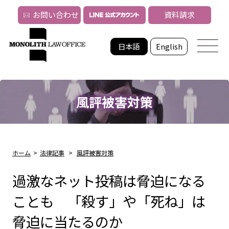
お問い合わせ
資料請求
日本語
English
風評被害対策
ホーム
>
法律記事
>
風評被害対策
過激なネット投稿は脅迫になる
ことも 「殺す」や「死ね」は
脅迫に当たるのか