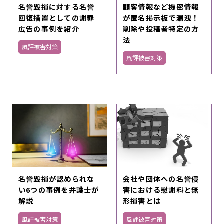
名誉毀損に対する名誉
顧客情報など機密情報
回復措置としての謝罪
が匿名掲示板で漏洩！
広告の事例を紹介
削除や投稿者特定の方
法
風評被害対策
風評被害対策
名誉毀損が認められな
会社や団体への名誉侵
い6つの事例を弁護士が
害における慰謝料と無
解説
形損害とは
風評被害対策
風評被害対策