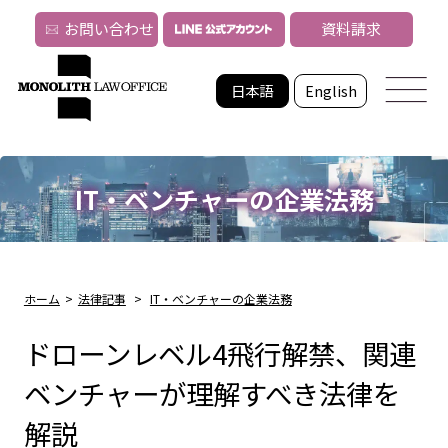
お問い合わせ
資料請求
日本語
English
IT・ベンチャーの企業法務
ホーム
>
法律記事
>
IT・ベンチャーの企業法務
ドローンレベル4飛行解禁、関連
ベンチャーが理解すべき法律を
解説