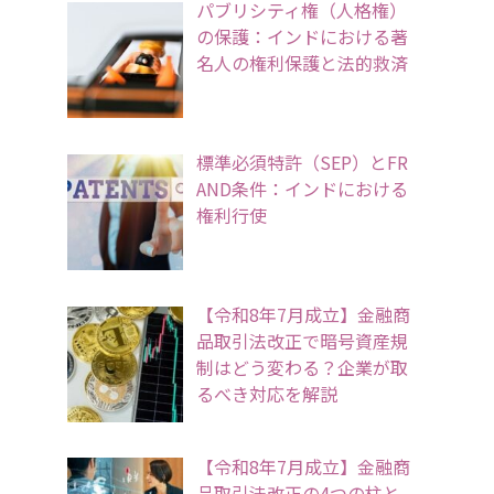
パブリシティ権（人格権）
の保護：インドにおける著
名人の権利保護と法的救済
標準必須特許（SEP）とFR
AND条件：インドにおける
権利行使
【令和8年7月成立】金融商
品取引法改正で暗号資産規
制はどう変わる？企業が取
るべき対応を解説
【令和8年7月成立】金融商
品取引法改正の4つの柱と