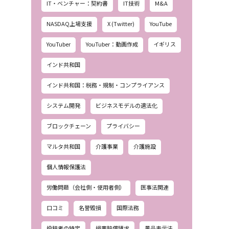
IT・ベンチャー：契約書
IT技術
M&A
NASDAQ上場支援
X (Twitter)
YouTube
YouTuber
YouTuber：動画作成
イギリス
インド共和国
インド共和国：税務・規制・コンプライアンス
システム開発
ビジネスモデルの適法化
ブロックチェーン
プライバシー
マルタ共和国
介護事業
介護施設
個人情報保護法
労働問題（会社側・使用者側）
医事法関連
口コミ
名誉毀損
国際法務
投稿者の特定
損害賠償請求
景品表示法