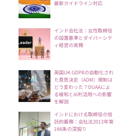
最新ガイドライン対応
インド会社法：女性取締役
の設置基準とダイバーシテ
ィ経営の実務
英国UK GDPRの自動化され
た意思決定（ADM）規制は
どう変わった？DUAAによ
る緩和とAI利活用への影響
を解説
インドにおける取締役の信
託的義務：会社法2013年第
166条の深掘り