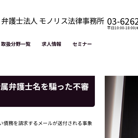
03-626
弁護士法人 モノリス法律事務所
平日10:00-18:00
(
取扱分野一覧
求人情報
セミナー
法務
クロスボーダー
風評被害対策
法務
国際法務・海外事業
デジタルタ
約整備
国際法務・日本進出
誹謗中傷等
所属弁護士名を騙った不審
クチェーン
NASDAQ上場支援
上場企業等
GDPR対応支援
誹謗中傷加
法等チェック
リスティン
売対策
過去の芸能
事告訴等
い債務を請求するメールが送付される事象