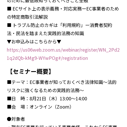
のために最低限知っておくべきこと全般
■ ECサイト上の表示義務・対応実務ーEC事業者のため
の特定商取引法解説
■ トラブル防止のカギは「利用規約」ー消費者契約
法・民法を踏まえた実践的法務の知識
▼お申込みはこちらから▼
https://us06web.zoom.us/webinar/register/WN_2Pd2
1q2dQb-kMg9-WYwPOg#/registration
【セミナー概要】
■テーマ：EC事業者が知っておくべき法律知識～法的
リスクに強くなるための実践的法務～
■日 時：8月21日（木）13:00～14:00
■会 場：オンライン（Zoom）
●対象者
・現在EC事業を行っている事業者様、これからEC事業