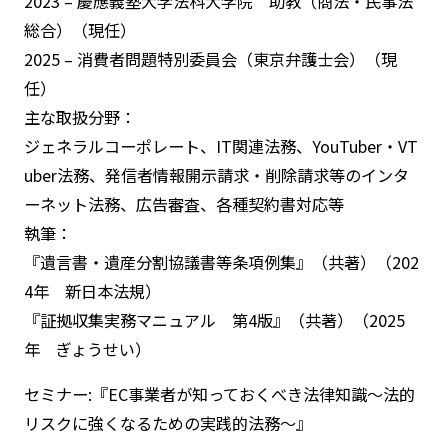
2023 – 慶應義塾大学法科大学院 助教（商法・民事法
総合）（現任）
2025 – 消費者問題特別委員会（東京弁護士会）（現
任）
主な取扱分野：
ジェネラルコーポレート、IT関連法務、YouTuber・VT
uber法務、発信者情報開示請求・削除請求等のインタ
ーネット法務、広告審査、各種契約書対応等
執筆：
『遺言書・遺産分割協議書等条項例集』（共著）（202
4年 新日本法規）
『証拠収集実務マニュアル 第4版』（共著）（2025
年 ぎょうせい）
セミナー:『EC事業者が知っておくべき法律知識～法的
リスクに強くなるための実践的法務～』