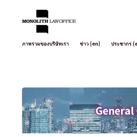
ภาพรวมของบริษัทเรา
ข่าว [en]
ประชากร [
คำทักทายจากทนายความผู้จัดการ
กฎหมายทั่วไปสำหรับบริษัท
IT
ผลกระทบทางสังคมและการมีส่วนร่วมของชุมชน [en]
การจัดทำและตรวจทานสัญญา
การพัฒนาร
พันธมิตรระดับโลก [en]
M&A
เงื่อนไขการ
การเข้าถึง
การเสนอขายหุ้น IPO ในญี่ปุ่น
สินทรัพย์คร
การป้องกันข้อมูลส่วนบุคคล
AI (ChatGPT
การตรวจสอบโฆษณา
อาชญากรรม
General