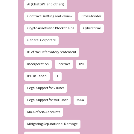
AI (ChatGPT and others)
Contract Drafting and Review
Cross-border
Crypto Assets and Blockchains
Cybercrime
General Corporate
ID of the Defamatory Statement
Incorporation
Internet
IPO
IPO in Japan
IT
Legal Support for VTuber
Legal Support for YouTuber
M&A
M&A of SNS Accounts
Mitigating Reputational Damage