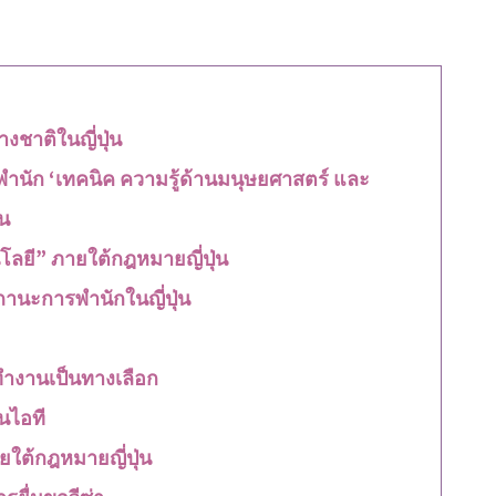
ชาติในญี่ปุ่น
นัก ‘เทคนิค ความรู้ด้านมนุษยศาสตร์ และ
่น
ยี” ภายใต้กฎหมายญี่ปุ่น
านะการพำนักในญี่ปุ่น
ำงานเป็นทางเลือก
นไอที
ใต้กฎหมายญี่ปุ่น
ารยื่นขอวีซ่า