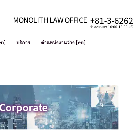
+81-3-626
MONOLITH LAW OFFICE
วันธรรมดา 10:00-18:00 JST
en]
บริการ
ตำแหน่งงานว่าง [en]
อินเทอร์เน็ต
ะบบ
การสนับสนุนทางกฎหมายสำหรับ YouT
ใช้งาน
การสนับสนุนทางกฎหมายสำหรับ VTub
ิปโตและบล็อกเชน
การควบรวมและซื้อกิจการบัญชีโซเชียลม
 ฯลฯ)
การบรรเทาความเสียหายต่อชื่อเสียง
ไซเบอร์
การระบุตัวตนของคำกล่าวหาที่เป็นการใส
 Corporate