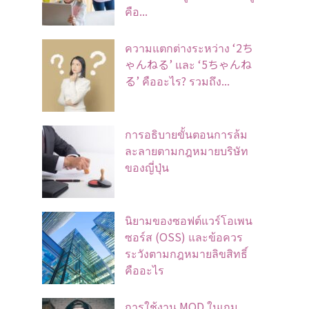
คือ...
ความแตกต่างระหว่าง ‘2ち
ゃんねる’ และ ‘5ちゃんね
る’ คืออะไร? รวมถึง...
การอธิบายขั้นตอนการล้ม
ละลายตามกฎหมายบริษัท
ของญี่ปุ่น
นิยามของซอฟต์แวร์โอเพน
ซอร์ส (OSS) และข้อควร
ระวังตามกฎหมายลิขสิทธิ์
คืออะไร
การใช้งาน MOD ในเกม