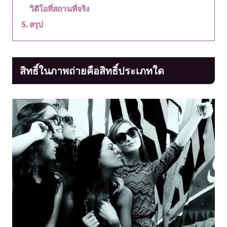
วิดีโอที่สถานที่จริง
สรุป
สิทธิ์ในภาพถ่ายคือสิทธิ์ประเภทใด