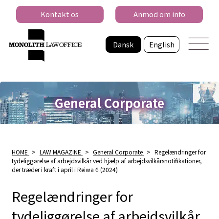
Kontakt os
Anmod om info
Dansk
English
General Corporate
HOME
>
LAW MAGAZINE
>
General Corporate
>
Regelændringer for
tydeliggørelse af arbejdsvilkår ved hjælp af arbejdsvilkårsnotifikationer,
der træder i kraft i april i Reiwa 6 (2024)
Regelændringer for
tydeliggørelse af arbejdsvilkår