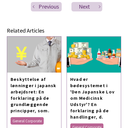
Previous
Next
Related Articles
Beskyttelse af
Hvad er
lønninger i japansk
bødesystemet i
arbejdsret: En
'Den Japanske Lov
forklaring på de
om Medicinsk
grundlæggende
Udstyr'? En
principper, som.
forklaring på de
handlinger, d.
General Corporate
General Corporate