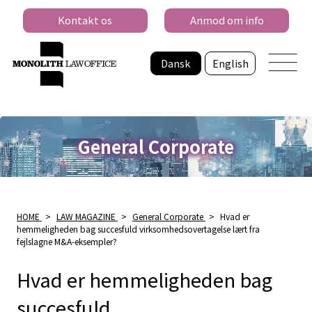
Kontakt os
Anmod om info
Dansk
English
General Corporate
HOME
>
LAW MAGAZINE
>
General Corporate
>
Hvad er
hemmeligheden bag succesfuld virksomhedsovertagelse lært fra
fejlslagne M&A-eksempler?
Hvad er hemmeligheden bag
succesfuld