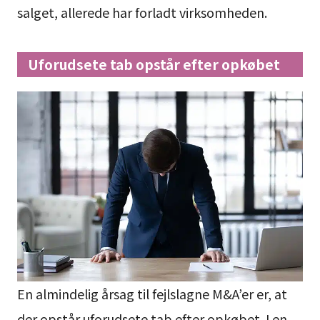
salget, allerede har forladt virksomheden.
Uforudsete tab opstår efter opkøbet
En almindelig årsag til fejlslagne M&A’er er, at
der opstår uforudsete tab efter opkøbet. I en