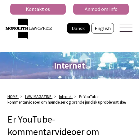
Kontakt os
Anmod om info
Dansk
English
Internet
HOME
>
LAW MAGAZINE
>
Internet
>
Er YouTube-
kommentarvideoer om hændelser og brande juridisk uproblematiske?
Er YouTube-
kommentarvideoer om