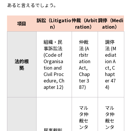
あると言えるでしょう。
訴訟（Litigatio
仲裁（Arbit
調停（Medi
項目
n）
ration）
ation）
組織・民
仲裁
調停
事訴訟法
法 (A
法 (M
(Code of
rbitr
ediat
法的根
Organisa
ation
ion A
拠
tion and
Act,
ct, C
Civil Proc
Chap
hapt
edure, Ch
ter 3
er 47
apter 12)
87)
4)
マル
マル
タ仲
タ仲
裁セ
裁セ
ンタ
ンタ
民事裁判