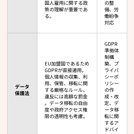
国人雇用に関する政
の整
策の理解が重要であ
備、労
る。
働紛争
対応
GDPR
準拠体
制構
EU加盟国であるため
築、プ
GDPRが直接適用。
ライバ
個人情報の収集、利
シーポ
用、保管、移転に関
リシー
データ
する厳格なルール。
の作
保護法
違反には高額な罰金
成・改
。データ移転の自由
定、デ
度や政府アクセス権
ータ移
限の透明性も考慮。
転に関
するア
ドバイ