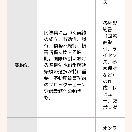
ス
各種契
約書
民法典に基づく契約
（国際
の成立、有効性、履
商取
行、債務不履行、損
引、ラ
害賠償に関する原
イセン
則。国際取引におけ
ス、秘
契約法
る準拠法や紛争解決
密保持
条項の選択が特に重
など）
要。不動産賃貸契約
の作
のブロックチェーン
成・レ
登録義務化の動き
ビュ
も。
ー、交
渉支援
オンラ