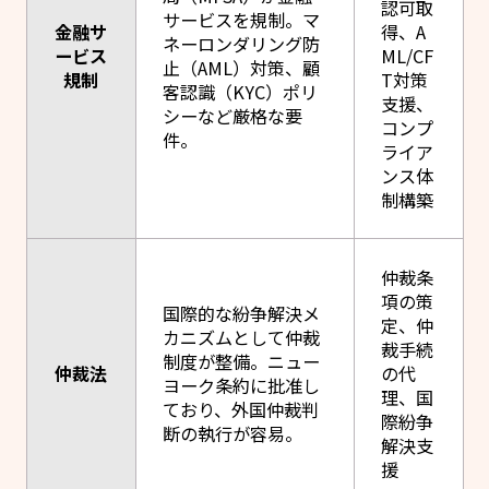
認可取
サービスを規制。マ
金融サ
得、A
ネーロンダリング防
ービス
ML/CF
止（AML）対策、顧
規制
T対策
客認識（KYC）ポリ
支援、
シーなど厳格な要
コンプ
件。
ライア
ンス体
制構築
仲裁条
項の策
国際的な紛争解決メ
定、仲
カニズムとして仲裁
裁手続
制度が整備。ニュー
仲裁法
の代
ヨーク条約に批准し
理、国
ており、外国仲裁判
際紛争
断の執行が容易。
解決支
援