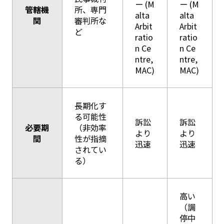
ー (M
ー (M
管轄機
所、専門
alta
alta
関
審判所な
Arbit
Arbit
ど
ratio
ratio
n Ce
n Ce
ntre,
ntre,
MAC)
MAC)
長期化す
る可能性
訴訟
訴訟
必要期
（非効率
より
より
間
性が指摘
迅速
迅速
されてい
る）
高い
（調
停中