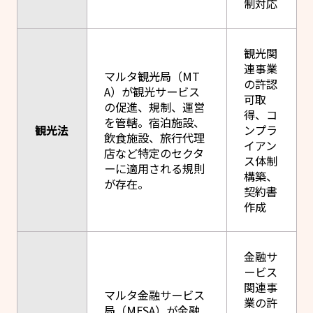
制対応
観光関
連事業
マルタ観光局（MT
の許認
A）が観光サービス
可取
の促進、規制、運営
得、コ
を管轄。宿泊施設、
観光法
ンプラ
飲食施設、旅行代理
イアン
店など特定のセクタ
ス体制
ーに適用される規則
構築、
が存在。
契約書
作成
金融サ
ービス
関連事
マルタ金融サービス
業の許
局（MFSA）が金融