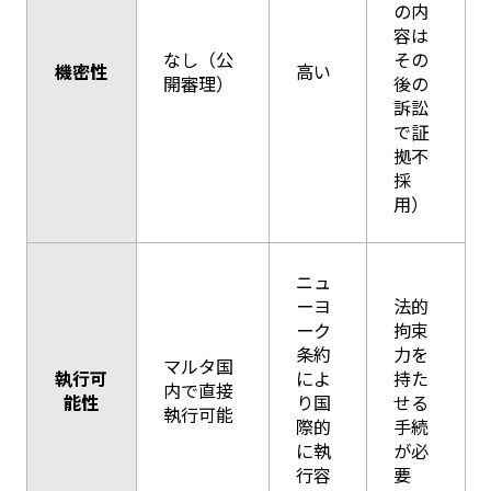
の内
容は
なし（公
その
機密性
高い
開審理）
後の
訴訟
で証
拠不
採
用）
ニュ
ーヨ
法的
ーク
拘束
条約
力を
マルタ国
執行可
によ
持た
内で直接
能性
り国
せる
執行可能
際的
手続
に執
が必
行容
要