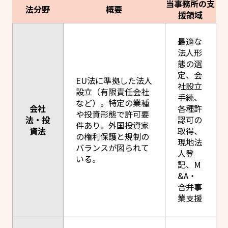
当事務所の支
法分野
概要
援領域
最適な
法人形
態の選
定、会
EU法に準拠した法人
社設立
設立（有限責任会社
手続、
など）。特定の業種
会社
各種許
や投資形態で許可要
法・投
認可の
件あり。外国投資家
資法
取得、
の権利保護と規制の
現地法
バランスが図られて
人登
いる。
記、M
&A・
合弁事
業支援