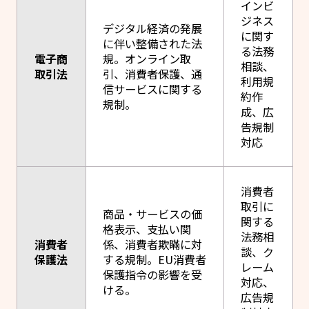
インビ
ジネス
デジタル経済の発展
に関す
に伴い整備された法
る法務
電子商
規。オンライン取
相談、
取引法
引、消費者保護、通
利用規
信サービスに関する
約作
規制。
成、広
告規制
対応
消費者
取引に
商品・サービスの価
関する
格表示、支払い関
法務相
消費者
係、消費者欺瞞に対
談、ク
保護法
する規制。EU消費者
レーム
保護指令の影響を受
対応、
ける。
広告規