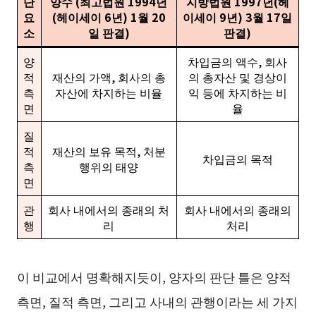
단
양수 (최고법원 1994년
지방법원 1997년(헤
요
(헤이세이 6년) 1월 20
이세이 9년) 3월 17일
소
일 판결)
판결)
양
차입금의 액수, 회사
적
재산의 가액, 회사의 총
의 총자산 및 경상이
측
자산에 차지하는 비율
익 등에 차지하는 비
면
율
질
적
재산의 보유 목적, 처분
차입금의 목적
측
행위의 태양
면
관
회사 내에서의 종래의 처
회사 내에서의 종래의
행
리
처리
이 비교에서 명확해지듯이, 양자의 판단 틀은 양적
측면, 질적 측면, 그리고 사내의 관행이라는 세 가지