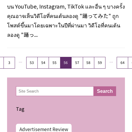
บน YouTube, Instagram, TikTok และอื่น ๆ บางครั้ง
คุณอาจเห็นวิดีโอที่คนเต้นลองดู "踊ってみた" ถูก
โพสต์ขึ้นมาโดยเฉพาะในปีที่ผ่านมา วิดีโอที่คนเต้น
ลองดู "踊っ...
…
…
3
53
54
55
56
57
58
59
64
検
Search
索
Tag
Advertisement Review