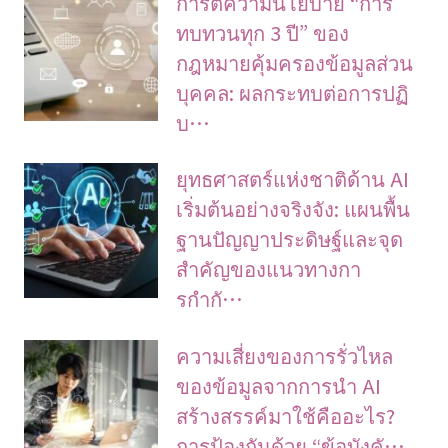
การตีความนโยบาย “การ
ทบทวนทุก 3 ปี” ของ
กฎหมายคุ้มครองข้อมูลส่วน
บุคคล: ผลกระทบต่อการปฏิ
บ…
ยุทธศาสตร์แห่งชาติด้าน AI
เริ่มต้นอย่างจริงจัง: แผนพื้น
ฐานปัญญาประดิษฐ์และจุด
สำคัญของแนวทางกา
รกำกั…
ความเสี่ยงของการรั่วไหล
ของข้อมูลจากการนำ AI
สร้างสรรค์มาใช้คืออะไร?
การป้องกันด้วย “ข้อบังคั…