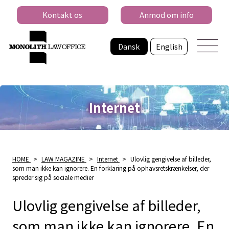
Kontakt os
Anmod om info
Dansk
English
Internet
HOME
>
LAW MAGAZINE
>
Internet
>
Ulovlig gengivelse af billeder,
som man ikke kan ignorere. En forklaring på ophavsretskrænkelser, der
spreder sig på sociale medier
Ulovlig gengivelse af billeder,
som man ikke kan ignorere. En