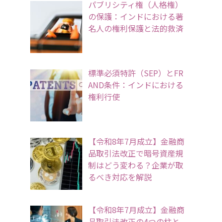
パブリシティ権（人格権）
の保護：インドにおける著
名人の権利保護と法的救済
標準必須特許（SEP）とFR
AND条件：インドにおける
権利行使
【令和8年7月成立】金融商
品取引法改正で暗号資産規
制はどう変わる？企業が取
るべき対応を解説
【令和8年7月成立】金融商
品取引法改正の4つの柱と