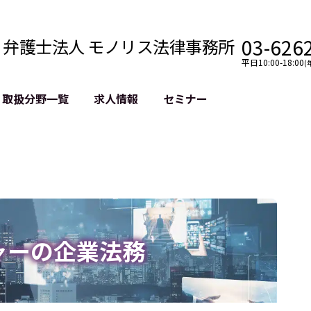
03-626
弁護士法人 モノリス法律事務所
平日10:00-18:00
(
取扱分野一覧
求人情報
セミナー
法務
クロスボーダー
風評被害対策
法務
国際法務・海外事業
デジタルタ
約整備
国際法務・日本進出
誹謗中傷等
クチェーン
NASDAQ上場支援
上場企業等
GDPR対応支援
誹謗中傷加
法等チェック
リスティン
ャーの企業法務
売対策
過去の芸能
事告訴等