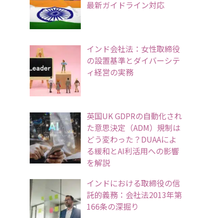
最新ガイドライン対応
インド会社法：女性取締役
の設置基準とダイバーシテ
ィ経営の実務
英国UK GDPRの自動化され
た意思決定（ADM）規制は
どう変わった？DUAAによ
る緩和とAI利活用への影響
を解説
インドにおける取締役の信
託的義務：会社法2013年第
166条の深掘り