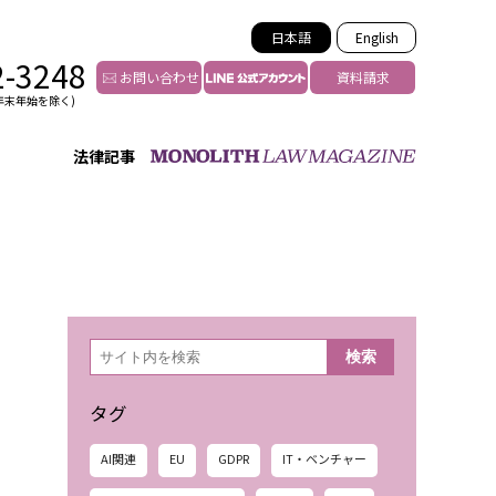
日本語
English
2-3248
お問い合わせ
資料請求
年末年始を除く)
法律記事
インフルエンサー法務
トゥー
YouTuberの法務サポート
の投稿者特定
VTuberの法務サポート
の風評被害対策
TikTok等ショート動画
害者の弁護
YouTube等SNSのM&A
検
検索
索
グ汚染の削除対策
等活動の削除
タグ
AI関連
EU
GDPR
IT・ベンチャー