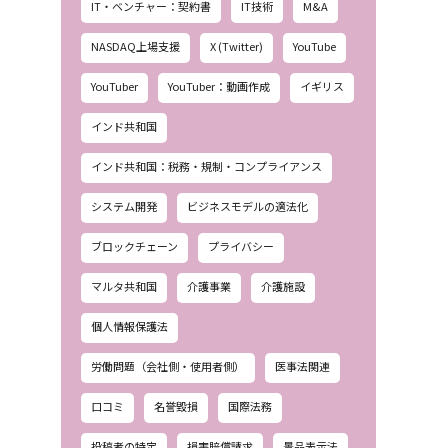
IT・ベンチャー：契約書
IT技術
M&A
NASDAQ上場支援
X (Twitter)
YouTube
YouTuber
YouTuber：動画作成
イギリス
インド共和国
インド共和国：税務・規制・コンプライアンス
システム開発
ビジネスモデルの適法化
ブロックチェーン
プライバシー
マルタ共和国
介護事業
介護施設
個人情報保護法
労働問題（会社側・使用者側）
医事法関連
口コミ
名誉毀損
国際法務
投稿者の特定
損害賠償請求
景品表示法