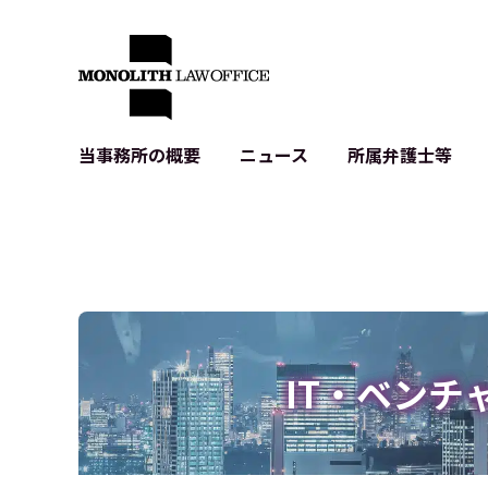
当事務所の概要
ニュース
所属弁護士等
代表弁護士の挨拶
IT・ベンチャーの企業法務
各種企業のIT・知財
当事務所のクライアントの例
契約書作成・レビュー等
システム開発関連
クライアントの声
個人情報保護法関連
アプリ等の利用規
出版書籍等
株式・M&A関連法務
暗号資産・ブロッ
アクセス
IPO（上場）支援
生成AI関連法務
記事・LPの薬機
IT・ベンチ
D2C等の不正転
サイバー犯罪の刑