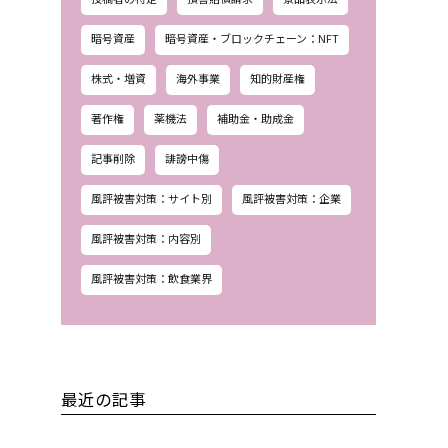
暗号資産
暗号資産・ブロックチェーン：NFT
株式・増資
海外事業
知的財産権
著作権
薬機法
補助金・助成金
記事削除
誹謗中傷
風評被害対策：サイト別
風評被害対策：企業
風評被害対策：内容別
風評被害対策：飲食業界
最近の記事