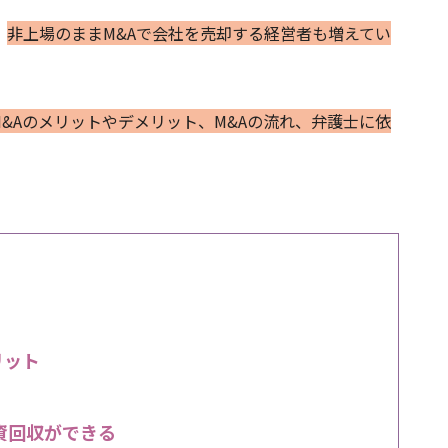
、
非上場のままM&Aで会社を売却する経営者も増えてい
M&Aのメリットやデメリット、M&Aの流れ、弁護士に依
リット
資回収ができる