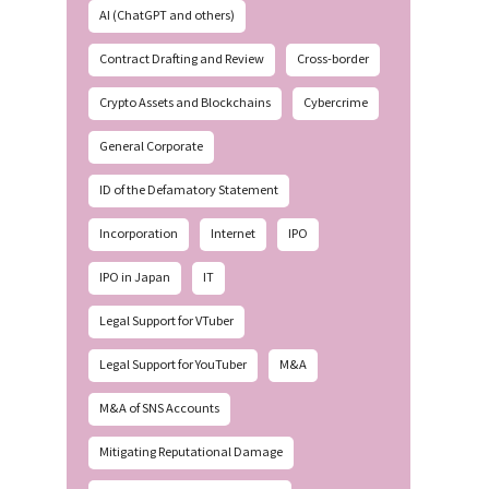
AI (ChatGPT and others)
Contract Drafting and Review
Cross-border
Crypto Assets and Blockchains
Cybercrime
General Corporate
ID of the Defamatory Statement
Incorporation
Internet
IPO
IPO in Japan
IT
Legal Support for VTuber
Legal Support for YouTuber
M&A
M&A of SNS Accounts
Mitigating Reputational Damage