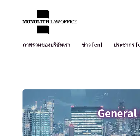
ภาพรวมของบริษัทเรา
ข่าว [en]
ประชากร [
คำทักทายจากทนายความผู้จัดการ
กฎหมายทั่วไปสำหรับบริษัท
IT
ผลกระทบทางสังคมและการมีส่วนร่วมของชุมชน [en]
การจัดทำและตรวจทานสัญญา
การพัฒนาร
พันธมิตรระดับโลก [en]
M&A
เงื่อนไขการ
การเข้าถึง
การเสนอขายหุ้น IPO ในญี่ปุ่น
สินทรัพย์คร
การป้องกันข้อมูลส่วนบุคคล
AI (ChatGPT
การตรวจสอบโฆษณา
อาชญากรรม
General