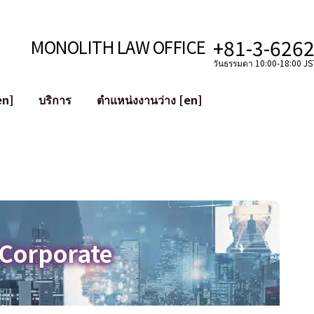
+81-3-626
MONOLITH LAW OFFICE
วันธรรมดา 10:00-18:00 JST
en]
บริการ
ตำแหน่งงานว่าง [en]
อินเทอร์เน็ต
ะบบ
การสนับสนุนทางกฎหมายสำหรับ YouT
ใช้งาน
การสนับสนุนทางกฎหมายสำหรับ VTub
ิปโตและบล็อกเชน
การควบรวมและซื้อกิจการบัญชีโซเชียลม
 ฯลฯ)
การบรรเทาความเสียหายต่อชื่อเสียง
ไซเบอร์
การระบุตัวตนของคำกล่าวหาที่เป็นการใส
 Corporate