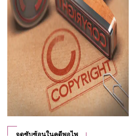
จุดซับซ้อนในคดีพอไพ