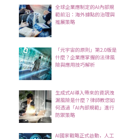
全球企業應制定的AI內部規
範前沿：海外據點的治理與
推展策略
「元宇宙的原則」第2.0版是
什麼？企業應掌握的法律風
險與應用技巧解析
生成式AI導入帶來的資訊洩
漏風險是什麼？律師教您如
何透過「AI內部規範」進行
防禦策略
AI國家戰略正式啟動，人工