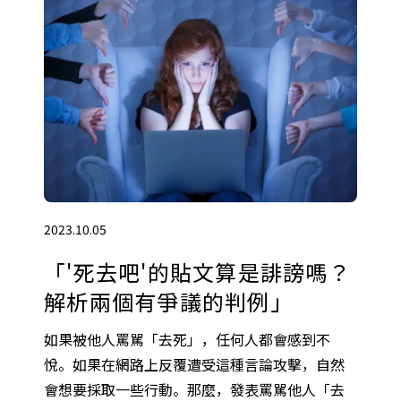
2023.10.05
「'死去吧'的貼文算是誹謗嗎？
解析兩個有爭議的判例」
如果被他人罵駡「去死」，任何人都會感到不
悅。如果在網路上反覆遭受這種言論攻擊，自然
會想要採取一些行動。那麼，發表罵駡他人「去