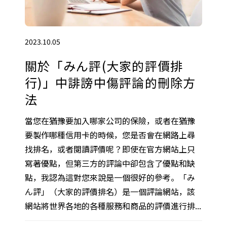
2023.10.05
關於「みん評(大家的評價排
行)」中誹謗中傷評論的刪除方
法
當您在猶豫要加入哪家公司的保險，或者在猶豫
要製作哪種信用卡的時候，您是否會在網路上尋
找排名，或者閱讀評價呢？即使在官方網站上只
寫著優點，但第三方的評論中卻包含了優點和缺
點，我認為這對您來說是一個很好的參考。「み
ん評」（大家的評價排名）是一個評論網站，該
網站將世界各地的各種服務和商品的評價進行排...