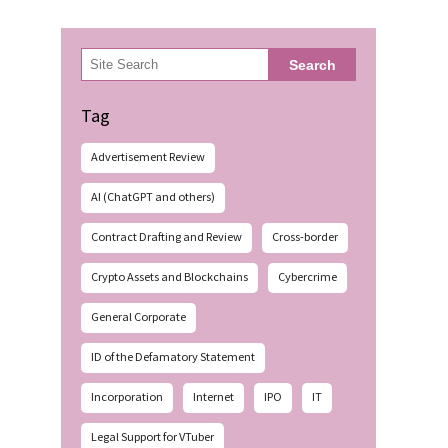
検
Search
索
Tag
Advertisement Review
AI (ChatGPT and others)
Contract Drafting and Review
Cross-border
Crypto Assets and Blockchains
Cybercrime
General Corporate
ID of the Defamatory Statement
Incorporation
Internet
IPO
IT
Legal Support for VTuber