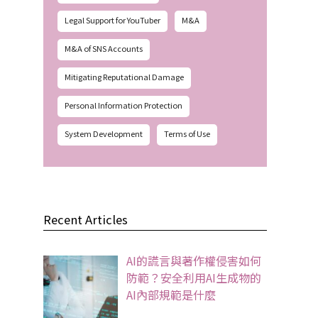
Legal Support for YouTuber
M&A
M&A of SNS Accounts
Mitigating Reputational Damage
Personal Information Protection
System Development
Terms of Use
Recent Articles
AI的謊言與著作權侵害如何
防範？安全利用AI生成物的
AI內部規範是什麼