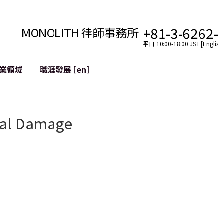
+81-3-6262
MONOLITH 律師事務所
平日 10:00-18:00 JST [Englis
業領域
職涯發展 [en]
網際網路
跨境
YouTuber法律支援
nal Damage
VTuber法律支援
區塊鏈
社交網絡服務帳戶的併
tGPT等)
緩解聲譽損害