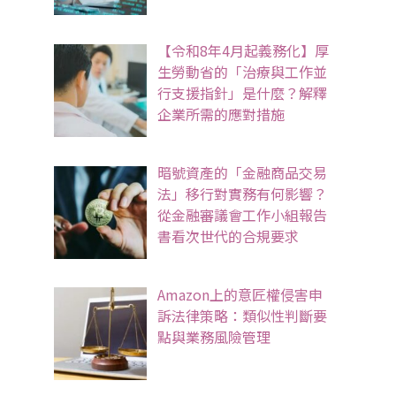
【令和8年4月起義務化】厚
生勞動省的「治療與工作並
行支援指針」是什麼？解釋
企業所需的應對措施
暗號資產的「金融商品交易
法」移行對實務有何影響？
從金融審議會工作小組報告
書看次世代的合規要求
Amazon上的意匠權侵害申
訴法律策略：類似性判斷要
點與業務風險管理