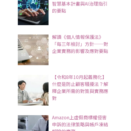
智慧基本計畫與AI治理指引
的要點
解讀《個人情報保護法》
「每三年檢討」方針──對
企業實務的影響及應對要點
【令和8年10月起義務化】
什麼是防止顧客騷擾法？解
釋企業所需的對策與實務應
對
Amazon上虛假商標權侵害
申訴的法律策略與帳戶凍結