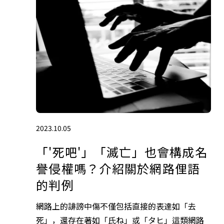
2023.10.05
「'死吧'」「滅亡」也會構成名
譽侵權嗎？介紹關於網路俚語
的判例
網路上的誹謗中傷不僅包括直接的表達如「去
死」，還存在著如「氏ね」或「タヒ」這類網路