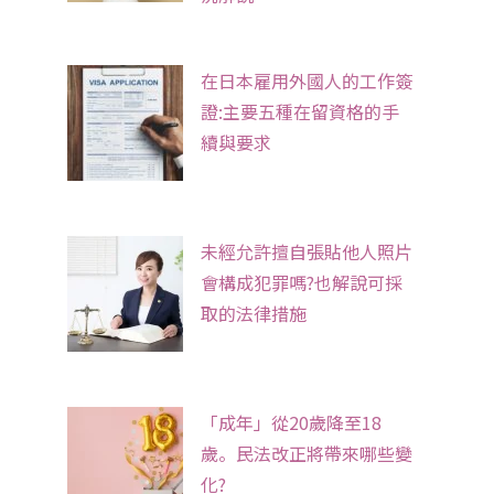
在日本雇用外國人的工作簽
證:主要五種在留資格的手
續與要求
未經允許擅自張貼他人照片
會構成犯罪嗎?也解說可採
取的法律措施
「成年」從20歲降至18
歲。民法改正將帶來哪些變
化?