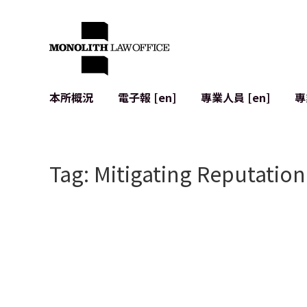
本所概況
電子報 [en]
專業人員 [en]
專
來自執行合夥人的問候
企業法務
IT
社會影響與社群參與 [en]
合約起草與審查
系統開發
Tag: Mitigating Reputatio
全球合作夥伴聯盟 [en]
併購 (M&A)
使用條款
本所位置
日本的IPO
加密資產與
個人資料保護
AI（例如Cha
廣告審查
網絡犯罪