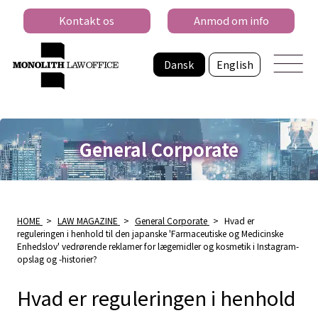
Kontakt os
Anmod om info
Dansk
English
General Corporate
HOME
>
LAW MAGAZINE
>
General Corporate
>
Hvad er
reguleringen i henhold til den japanske 'Farmaceutiske og Medicinske
Enhedslov' vedrørende reklamer for lægemidler og kosmetik i Instagram-
opslag og -historier?
Hvad er reguleringen i henhold