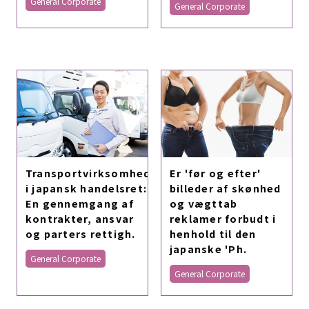
General Corporate
General Corporate
Transportvirksomhed
Er 'før og efter'
i japansk handelsret:
billeder af skønhed
En gennemgang af
og vægttab
kontrakter, ansvar
reklamer forbudt i
og parters rettigh.
henhold til den
japanske 'Ph.
General Corporate
General Corporate