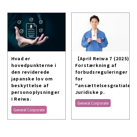
Hvad er
【April Reiwa 7 (2025)】
hovedpunkterne i
Forstærkning af
den reviderede
forbudsreguleringer
japanske lov om
for
beskyttelse af
"ansættelsesgratiale":
personoplysninger
Juridiske p.
i Reiwa.
General Corporate
General Corporate