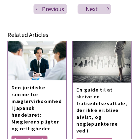
Previous
Next
Related Articles
Den juridiske
En guide til at
ramme for
skrive en
mæglervirksomhed
fratrædelsesaftale,
i japansk
der ikke vil blive
handelsret:
afvist, og
Mæglerens pligter
nøglepunkterne
og rettigheder
ved i.