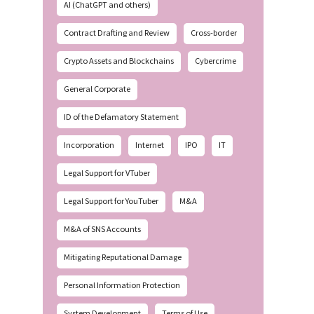
AI (ChatGPT and others)
Contract Drafting and Review
Cross-border
Crypto Assets and Blockchains
Cybercrime
General Corporate
ID of the Defamatory Statement
Incorporation
Internet
IPO
IT
Legal Support for VTuber
Legal Support for YouTuber
M&A
M&A of SNS Accounts
Mitigating Reputational Damage
Personal Information Protection
System Development
Terms of Use