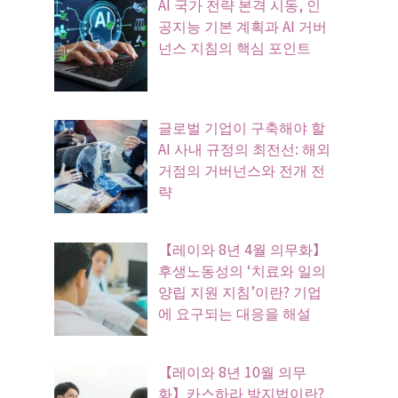
AI 국가 전략 본격 시동, 인
공지능 기본 계획과 AI 거버
넌스 지침의 핵심 포인트
글로벌 기업이 구축해야 할
AI 사내 규정의 최전선: 해외
거점의 거버넌스와 전개 전
략
【레이와 8년 4월 의무화】
후생노동성의 ‘치료와 일의
양립 지원 지침’이란? 기업
에 요구되는 대응을 해설
【레이와 8년 10월 의무
화】카스하라 방지법이란?