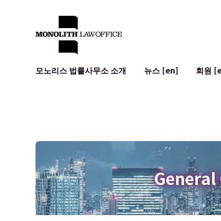
모노리스 법률사무소 소개
뉴스 [en]
회원 [e
대표 변호사의 인사말
일반 기업 법무
IT
사회적 영향 및 커뮤니티 참여 [en]
계약서 작성 및 검토
시스템 개발
글로벌 네트워크 [en]
M&A
이용 약관
오시는 길
일본의 IPO
암호화폐와 
개인정보 보호
AI (ChatGP
광고 리뷰
사이버 범죄
General