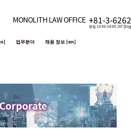
+81-3-626
MONOLITH LAW OFFICE
평일 10:00-18:00 JST [Engl
n]
업무분야
채용 정보 [en]
인터넷
국경
유튜버를 위한 법률 지원
VTuber를 위한 법률 지원
블록체인
SNS 계정의 M&A
T 등)
평판 손상 완화
명예훼손 발언의 ID
 Corporate