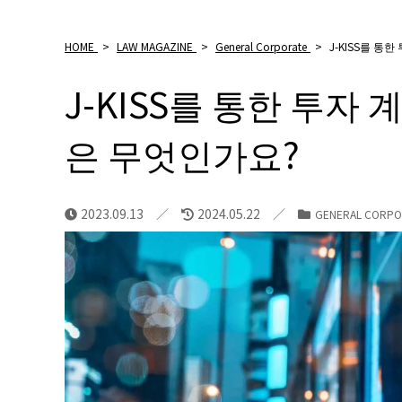
HOME
>
LAW MAGAZINE
>
General Corporate
>
J-KISS를 통
J-KISS를 통한 투자
은 무엇인가요?
2023.09.13
2024.05.22
GENERAL CORPO