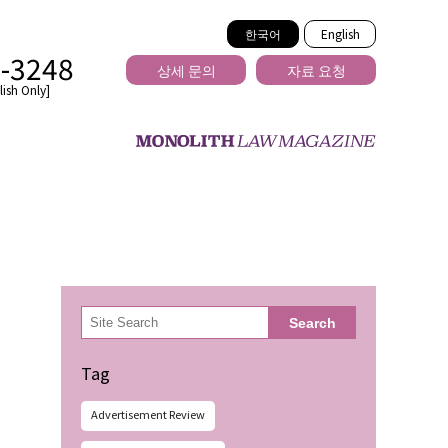
한국어
English
2-3248
상세 문의
자료 요청
ish Only]
을 넘는
検
Search
索
Tag
Advertisement Review